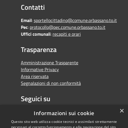
Contatti
Email
:
sportellocittadino@comune.orbassano.to.it
Pec
:
protocollo@pec.comune.orbassano.to.it
Uffici comunali
:
recapiti e orari
Trasparenza
Amministrazione Trasparente
Informative Privacy
Area riservata
Segnalazioni di non conformità
Seguici su
×
Facebook
Youtube
Whatsapp
Informazioni sui cookie
Questo sito web utilizza cookie tecnici e assimilati strettamente
necessari al corretto funzionamento e alla navigazione del sito,