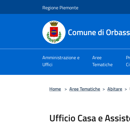
Salta al contenuto principale
Regione Piemonte
Comune di Orbas
Amministrazione e
Aree
Pr
Uffici
Tematiche
Ci
Home
>
Aree Tematiche
>
Abitare
>
Ufficio Casa e Assis