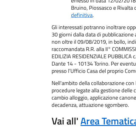
emesso in data 12/02/2018 
Bruino, Piossasco e Rivalta d
definitiva
.
Gli interessati potranno inoltrare op
30 giorni dalla data di pubblicazione 
non oltre il 09/08/2019, in bollo, in
raccomandata R.R. alla II° COMMI
EDILIZIA RESIDENZIALE PUBBLICA c/
Dante 14 - 10134 Torino. Per eventual
presso l’Ufficio Casa del proprio Com
Nell'ambito della collaborazione con l'
procedure legate alla gestione delle 
cambio alloggio, applicazione canon
decadenza, attuazione sgombero.
Vai all'
Area Tematic