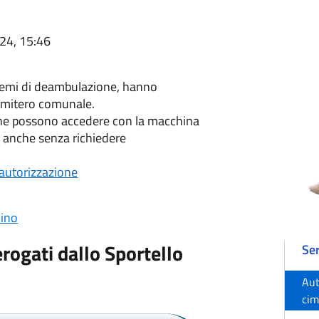
024, 15:46
lemi di deambulazione, hanno
 cimitero comunale.
ione possono accedere con la macchina
) anche senza richiedere
i autorizzazione
dino
erogati dallo Sportello
Ser
Aut
cim