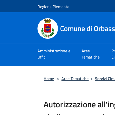
Salta al contenuto principale
Regione Piemonte
Comune di Orbas
Amministrazione e
Aree
Pr
Uffici
Tematiche
Ci
Home
>
Aree Tematiche
>
Servizi Cimi
Autorizzazione all'in