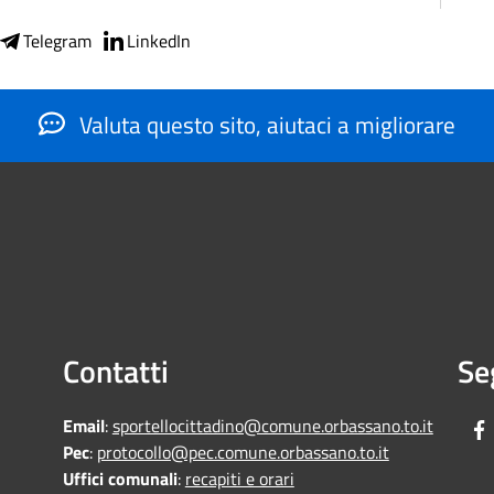
Telegram
LinkedIn
Valuta questo sito, aiutaci a migliorare
Contatti
Se
Email
:
sportellocittadino@comune.orbassano.to.it
Pec
:
protocollo@pec.comune.orbassano.to.it
Uffici comunali
:
recapiti e orari