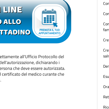
Con
Con
Con
fam
Cr
Cre
sa
rettamente all'Ufficio Protocollo del
ell'autorizzazione, dichiarando i
Den
 persona che deve essere autorizzata.
l certificato del medico curante che
Esu
.
Ora
Ret
Ric