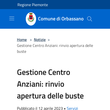
Salta al contenuto principale
Regione Piemonte
Comune di Orbassano
Home
>
Notizie
>
Gestione Centro Anziani: rinvio apertura delle
buste
Gestione Centro
Anziani: rinvio
apertura delle buste
Pubblicato il 12 aprile 2023 •
Servizi