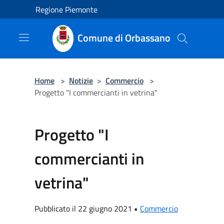
Salta al contenuto principale
Regione Piemonte
Comune di Orbassano
Home
>
Notizie
>
Commercio
>
Progetto "I commercianti in vetrina"
Progetto "I
commercianti in
vetrina"
Pubblicato il 22 giugno 2021 •
Commercio