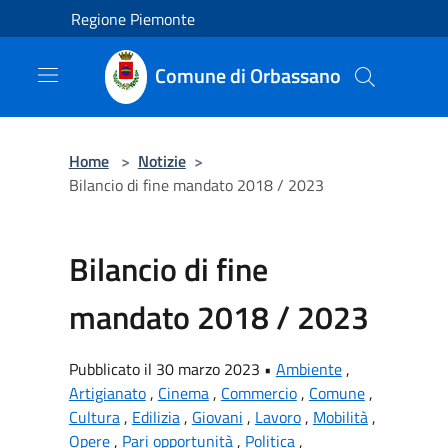
Salta al contenuto principale
Regione Piemonte
Comune di Orbassano
Home
>
Notizie
>
Bilancio di fine mandato 2018 / 2023
Bilancio di fine
mandato 2018 / 2023
Pubblicato il 30 marzo 2023 •
Ambiente
,
Artigianato
,
Cinema
,
Commercio
,
Comune
,
Cultura
,
Edilizia
,
Giovani
,
Lavoro
,
Mobilità
,
Opere
,
Pari opportunità
,
Politica
,