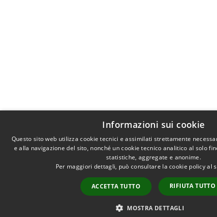
Informazioni sui cookie
Questo sito web utilizza cookie tecnici e assimilati strettamente necessa
e alla navigazione del sito, nonché un cookie tecnico analitico al solo fi
statistiche, aggregate e anonime.
Per maggiori dettagli, può consultare la cookie policy al
RIFIUTA TUTTO
ACCETTA TUTTO
MOSTRA DETTAGLI