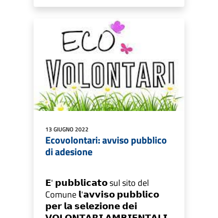
13 GIUGNO 2022
Ecovolontari: avviso pubblico
di adesione
𝗘' 𝗽𝘂𝗯𝗯𝗹𝗶𝗰𝗮𝘁𝗼 sul sito del
Comune 𝗹'𝗮𝘃𝘃𝗶𝘀𝗼 𝗽𝘂𝗯𝗯𝗹𝗶𝗰𝗼
𝗽𝗲𝗿 𝗹𝗮 𝘀𝗲𝗹𝗲𝘇𝗶𝗼𝗻𝗲 𝗱𝗲𝗶
𝗩𝗢𝗟𝗢𝗡𝗧𝗔𝗥𝗜 𝗔𝗠𝗕𝗜𝗘𝗡𝗧𝗔𝗟𝗜