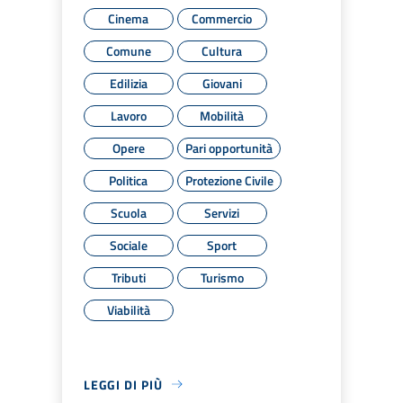
Cinema
Commercio
Comune
Cultura
Edilizia
Giovani
Lavoro
Mobilità
Opere
Pari opportunità
Politica
Protezione Civile
Scuola
Servizi
Sociale
Sport
Tributi
Turismo
Viabilità
LEGGI DI PIÙ