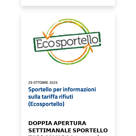
29 OTTOBRE 2025
Sportello per informazioni
sulla tariffa rifiuti
(Ecosportello)
𝗗𝗢𝗣𝗣𝗜𝗔 𝗔𝗣𝗘𝗥𝗧𝗨𝗥𝗔
𝗦𝗘𝗧𝗧𝗜𝗠𝗔𝗡𝗔𝗟𝗘 𝗦𝗣𝗢𝗥𝗧𝗘𝗟𝗟𝗢