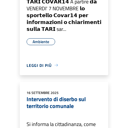
𝗧𝗔𝗥𝗜 𝗖𝗢𝗩𝗔𝗥𝟭𝟰 A partire 𝗱𝗮
VENERDI' 7 NOVEMBRE 𝗹𝗼
𝘀𝗽𝗼𝗿𝘁𝗲𝗹𝗹𝗼 𝗖𝗼𝘃𝗮𝗿𝟭𝟰 𝗽𝗲𝗿
𝗶𝗻𝗳𝗼𝗿𝗺𝗮𝘇𝗶𝗼𝗻𝗶 𝗼 𝗰𝗵𝗶𝗮𝗿𝗶𝗺𝗲𝗻𝘁𝗶
𝘀𝘂𝗹𝗹𝗮 𝗧𝗔𝗥𝗜 sar...
Ambiente
LEGGI DI PIÙ
16 SETTEMBRE 2025
Intervento di diserbo sul
territorio comunale
Si informa la cittadinanza, come