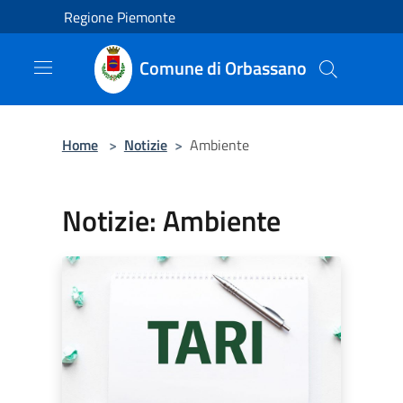
Salta al contenuto principale
Regione Piemonte
Comune di Orbassano
Home
>
Notizie
>
Ambiente
Notizie: Ambiente