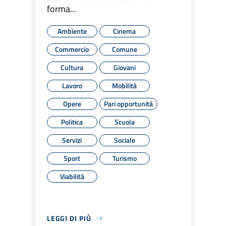
forma...
Ambiente
Cinema
Commercio
Comune
Cultura
Giovani
Lavoro
Mobilità
Opere
Pari opportunità
Politica
Scuola
Servizi
Sociale
Sport
Turismo
Viabilità
LEGGI DI PIÙ