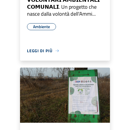
𝗖𝗢𝗠𝗨𝗡𝗔𝗟𝗜. Un progetto che
nasce dalla volontà dell'Ammi...
Ambiente
LEGGI DI PIÙ