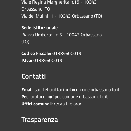
Viale Regina Margherita n.15 - 10043
Orbassano (TO)
Via dei Mulini, 1 - 10043 Orbassano (TO)
Sede istituzionale
Piazza Umberto I n.5 - 10043 Orbassano
(TO)
Codice Fiscale:
01384600019
P.Iva:
01384600019
Contatti
Email
:
sportellocittadino@comune.orbassano.to.it
Pec
:
protocollo@pec.comune.orbassano.to.it
Uffici comunali
:
recapiti e orari
Trasparenza