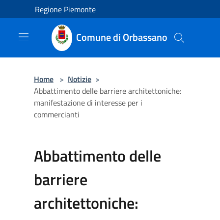
Salta al contenuto principale
Regione Piemonte
Comune di Orbassano
Home
>
Notizie
>
Abbattimento delle barriere architettoniche:
manifestazione di interesse per i
commercianti
Abbattimento delle
barriere
architettoniche: