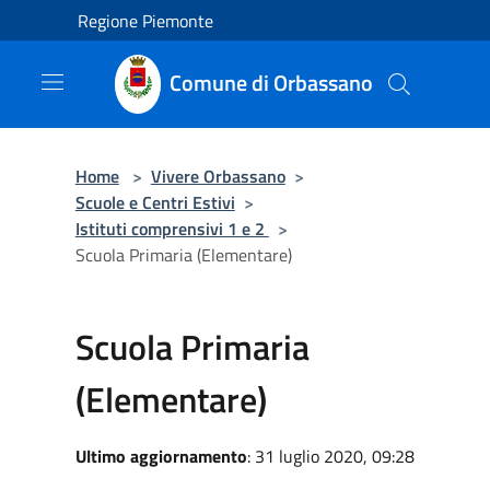
Salta al contenuto principale
Regione Piemonte
Comune di Orbassano
Home
>
Vivere Orbassano
>
Scuole e Centri Estivi
>
Istituti comprensivi 1 e 2
>
Scuola Primaria (Elementare)
Scuola Primaria
(Elementare)
Ultimo aggiornamento
: 31 luglio 2020, 09:28