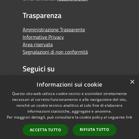
Trasparenza
Amministrazione Trasparente
Informative Privacy
Area riservata
Segnalazioni di non conformità
Seguici su
×
Facebook
Youtube
Whatsapp
Informazioni sui cookie
Questo sito web utilizza cookie tecnici e assimilati strettamente
necessari al corretto funzionamento e alla navigazione del sito,
nonché un cookie tecnico analitico al solo fine di elaborare
informazioni statistiche, aggregate e anonime.
RSS
Copyright © 2026 •
Per maggiori dettagli, può consultare la cookie policy al seguente
link
Accessibilità
Comune di Orbassano •
Privacy
Powered by
RIFIUTA TUTTO
ACCETTA TUTTO
Cookie
Municipium
•