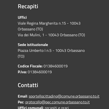
Recapiti
Uffici
Viale Regina Margherita n.15 - 10043
Orbassano (TO)
Via dei Mulini, 1 - 10043 Orbassano (TO)
Sede istituzionale
Piazza Umberto I n.5 - 10043 Orbassano
(TO)
Codice Fiscale:
01384600019
P.Iva:
01384600019
Contatti
Email
:
sportellocittadino@comune.orbassano.to.it
Pec
:
protocollo@pec.comune.orbassano.to.it
Uffici comunali
:
recapiti e orari