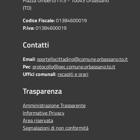
Piazza Umberto I n.5 - 10043 Orbassano
(TO)
Codice Fiscale:
01384600019
P.Iva:
01384600019
Contatti
Email
:
sportellocittadino@comune.orbassano.to.it
Pec
:
protocollo@pec.comune.orbassano.to.it
Uffici comunali
:
recapiti e orari
Trasparenza
Amministrazione Trasparente
Informative Privacy
Area riservata
Segnalazioni di non conformità