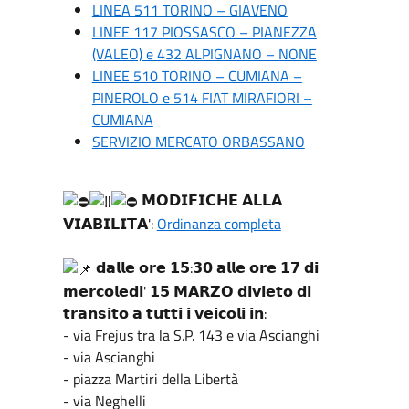
LINEA 511 TORINO – GIAVENO
LINEE 117 PIOSSASCO – PIANEZZA
(VALEO) e 432 ALPIGNANO – NONE
LINEE 510 TORINO – CUMIANA –
PINEROLO e 514 FIAT MIRAFIORI –
CUMIANA
SERVIZIO MERCATO ORBASSANO
𝗠𝗢𝗗𝗜𝗙𝗜𝗖𝗛𝗘 𝗔𝗟𝗟𝗔
𝗩𝗜𝗔𝗕𝗜𝗟𝗜𝗧𝗔':
Ordinanza completa
𝗱𝗮𝗹𝗹𝗲 𝗼𝗿𝗲 𝟭𝟱:𝟯𝟬 𝗮𝗹𝗹𝗲 𝗼𝗿𝗲 𝟭𝟳 𝗱𝗶
𝗺𝗲𝗿𝗰𝗼𝗹𝗲𝗱𝗶' 𝟭𝟱 𝗠𝗔𝗥𝗭𝗢 𝗱𝗶𝘃𝗶𝗲𝘁𝗼 𝗱𝗶
𝘁𝗿𝗮𝗻𝘀𝗶𝘁𝗼 𝗮 𝘁𝘂𝘁𝘁𝗶 𝗶 𝘃𝗲𝗶𝗰𝗼𝗹𝗶 𝗶𝗻:
- via Frejus tra la S.P. 143 e via Ascianghi
- via Ascianghi
- piazza Martiri della Libertà
- via Neghelli