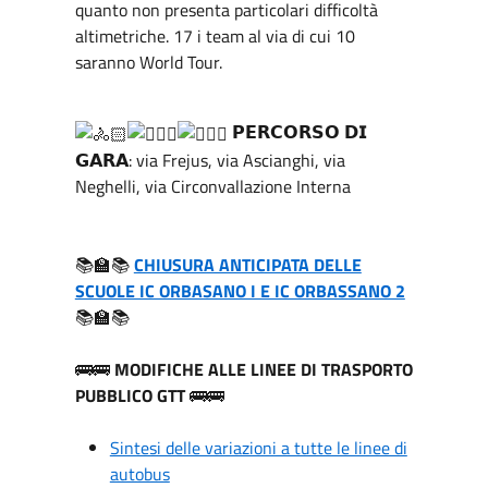
quanto non presenta particolari difficoltà
altimetriche. 17 i team al via di cui 10
saranno World Tour.
𝗣𝗘𝗥𝗖𝗢𝗥𝗦𝗢 𝗗𝗜
𝗚𝗔𝗥𝗔: via Frejus, via Ascianghi, via
Neghelli, via Circonvallazione Interna
📚🏫📚
CHIUSURA ANTICIPATA DELLE
SCUOLE IC ORBASANO I E IC ORBASSANO 2
📚🏫📚
🚌🚌
MODIFICHE ALLE LINEE DI TRASPORTO
PUBBLICO GTT
🚌🚌
Sintesi delle variazioni a tutte le linee di
autobus