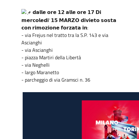
𝗱𝗮𝗹𝗹𝗲 𝗼𝗿𝗲 𝟭𝟮 𝗮𝗹𝗹𝗲 𝗼𝗿𝗲 𝟭𝟳 𝗗𝗶
𝗺𝗲𝗿𝗰𝗼𝗹𝗲𝗱𝗶' 𝟭𝟱 𝗠𝗔𝗥𝗭𝗢 𝗱𝗶𝘃𝗶𝗲𝘁𝗼 𝘀𝗼𝘀𝘁𝗮
𝗰𝗼𝗻 𝗿𝗶𝗺𝗼𝘇𝗶𝗼𝗻𝗲 𝗳𝗼𝗿𝘇𝗮𝘁𝗮 𝗶𝗻:
- via Frejus nel tratto tra la S.P. 143 e via
Ascianghi
- via Ascianghi
- piazza Martiri della Libertà
- via Neghelli
- largo Maranetto
- parcheggio di via Gramsci n. 36