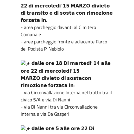
𝟮𝟮 𝗱𝗶 𝗺𝗲𝗿𝗰𝗼𝗹𝗲𝗱𝗶' 𝟭𝟱 𝗠𝗔𝗥𝗭𝗢 𝗱𝗶𝘃𝗶𝗲𝘁𝗼
𝗱𝗶 𝘁𝗿𝗮𝗻𝘀𝗶𝘁𝗼 𝗲 𝗱𝗶 𝘀𝗼𝘀𝘁𝗮 𝗰𝗼𝗻 𝗿𝗶𝗺𝗼𝘇𝗶𝗼𝗻𝗲
𝗳𝗼𝗿𝘇𝗮𝘁𝗮 𝗶𝗻:
- area parcheggio davanti al Cimitero
Comunale
- aree parcheggio fronte e adiacente Parco
del Podista P. Nebiolo
𝗱𝗮𝗹𝗹𝗲 𝗼𝗿𝗲 𝟭𝟴 𝗗𝗶 𝗺𝗮𝗿𝘁𝗲𝗱𝗶' 𝟭𝟰 𝗮𝗹𝗹𝗲
𝗼𝗿𝗲 𝟮𝟮 𝗱𝗶 𝗺𝗲𝗿𝗰𝗼𝗹𝗲𝗱𝗶' 𝟭𝟱
𝗠𝗔𝗥𝗭𝗢 𝗱𝗶𝘃𝗶𝗲𝘁𝗼 𝗱𝗶 𝘀𝗼𝘀𝘁𝗮𝗰𝗼𝗻
𝗿𝗶𝗺𝗼𝘇𝗶𝗼𝗻𝗲 𝗳𝗼𝗿𝘇𝗮𝘁𝗮 𝗶𝗻:
- via Circonvallazione Interna nel tratto tra il
civico 5/A e via Di Nanni
- via Di Nanni tra via Circonvallazione
Interna e via De Gasperi
𝗱𝗮𝗹𝗹𝗲 𝗼𝗿𝗲 𝟱 𝗮𝗹𝗹𝗲 𝗼𝗿𝗲 𝟮𝟮 𝗗𝗶