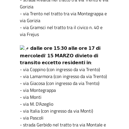
Gorizia
- via Trento nel tratto tra via Montegrappa e
via Gorizia
- via Gramsci nel tratto tra il civico n. 40 e
via Frejus
𝗱𝗮𝗹𝗹𝗲 𝗼𝗿𝗲 𝟭𝟱:𝟯𝟬 𝗮𝗹𝗹𝗲 𝗼𝗿𝗲 𝟭𝟳 𝗱𝗶
𝗺𝗲𝗿𝗰𝗼𝗹𝗲𝗱𝗶' 𝟭𝟱 𝗠𝗔𝗥𝗭𝗢 𝗱𝗶𝘃𝗶𝗲𝘁𝗼 𝗱𝗶
𝘁𝗿𝗮𝗻𝘀𝗶𝘁𝗼 𝗲𝗰𝗰𝗲𝘁𝘁𝗼 𝗿𝗲𝘀𝗶𝗱𝗲𝗻𝘁𝗶 𝗶𝗻:
- via Coppino (con ingresso da via Trento)
- via Lamarmora (con ingresso da via Trento)
- via Giacosa (con ingresso da via Trento)
- via Montegrappa
- via Monti
- via M. D'Azeglio
- via Italia (con ingresso da via Monti)
- via Pascoli
- strada Gerbido nel tratto tra via Montale e