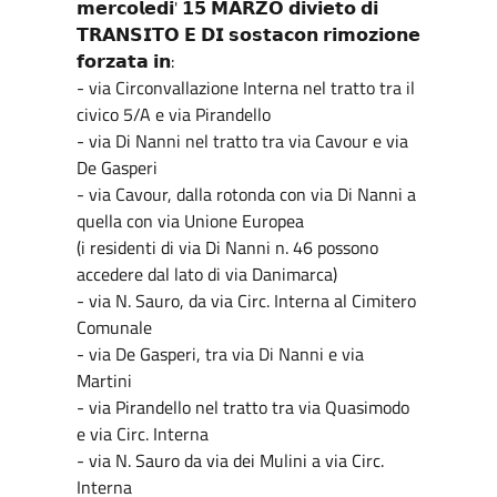
𝗺𝗲𝗿𝗰𝗼𝗹𝗲𝗱𝗶' 𝟭𝟱 𝗠𝗔𝗥𝗭𝗢 𝗱𝗶𝘃𝗶𝗲𝘁𝗼 𝗱𝗶
𝗧𝗥𝗔𝗡𝗦𝗜𝗧𝗢 𝗘 𝗗𝗜 𝘀𝗼𝘀𝘁𝗮𝗰𝗼𝗻 𝗿𝗶𝗺𝗼𝘇𝗶𝗼𝗻𝗲
𝗳𝗼𝗿𝘇𝗮𝘁𝗮 𝗶𝗻:
- via Circonvallazione Interna nel tratto tra il
civico 5/A e via Pirandello
- via Di Nanni nel tratto tra via Cavour e via
De Gasperi
- via Cavour, dalla rotonda con via Di Nanni a
quella con via Unione Europea
(i residenti di via Di Nanni n. 46 possono
accedere dal lato di via Danimarca)
- via N. Sauro, da via Circ. Interna al Cimitero
Comunale
- via De Gasperi, tra via Di Nanni e via
Martini
- via Pirandello nel tratto tra via Quasimodo
e via Circ. Interna
- via N. Sauro da via dei Mulini a via Circ.
Interna