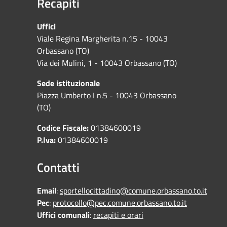
Recapiti
Uffici
Viale Regina Margherita n.15 - 10043
Orbassano (TO)
Via dei Mulini, 1 - 10043 Orbassano (TO)
Sede istituzionale
Piazza Umberto I n.5 - 10043 Orbassano
(TO)
Codice Fiscale:
01384600019
P.Iva:
01384600019
Contatti
Email
:
sportellocittadino@comune.orbassano.to.it
Pec
:
protocollo@pec.comune.orbassano.to.it
Uffici comunali
:
recapiti e orari