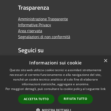
Trasparenza
Amministrazione Trasparente
Informative Privacy
Area riservata
Segnalazioni di non conformità
Seguici su
×
Facebook
Youtube
Whatsapp
Informazioni sui cookie
Questo sito web utilizza cookie tecnici e assimilati strettamente
necessari al corretto funzionamento e alla navigazione del sito,
nonché un cookie tecnico analitico al solo fine di elaborare
informazioni statistiche, aggregate e anonime.
RSS
Copyright © 2026 •
Per maggiori dettagli, può consultare la cookie policy al seguente
link
Accessibilità
Comune di Orbassano •
Privacy
Powered by
RIFIUTA TUTTO
ACCETTA TUTTO
Cookie
Municipium
•
Mappa del sito
Accesso redazione
MOSTRA DETTAGLI