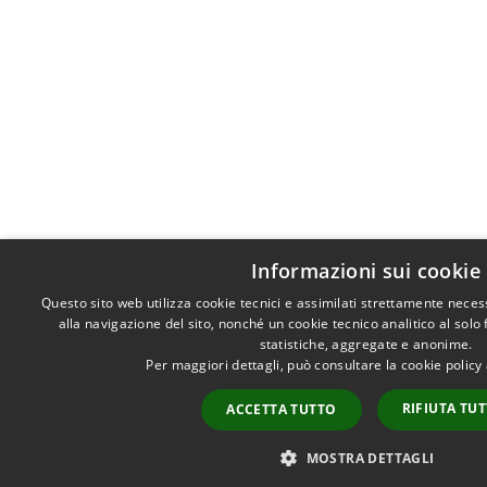
Informazioni sui cookie
Questo sito web utilizza cookie tecnici e assimilati strettamente nece
alla navigazione del sito, nonché un cookie tecnico analitico al solo
statistiche, aggregate e anonime.
Per maggiori dettagli, può consultare la cookie polic
RIFIUTA TU
ACCETTA TUTTO
MOSTRA DETTAGLI