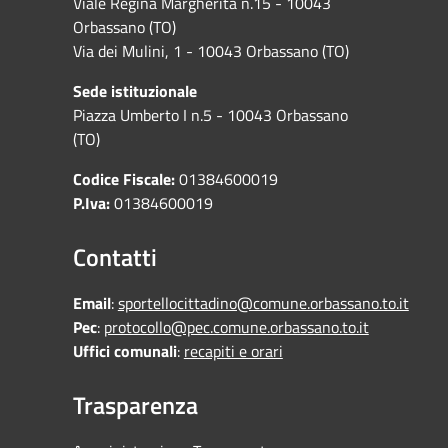
Viale Regina Margherita n.15 - 10043
Orbassano (TO)
Via dei Mulini, 1 - 10043 Orbassano (TO)
Sede istituzionale
Piazza Umberto I n.5 - 10043 Orbassano
(TO)
Codice Fiscale:
01384600019
P.Iva:
01384600019
Contatti
Email
:
sportellocittadino@comune.orbassano.to.it
Pec
:
protocollo@pec.comune.orbassano.to.it
Uffici comunali
:
recapiti e orari
Trasparenza