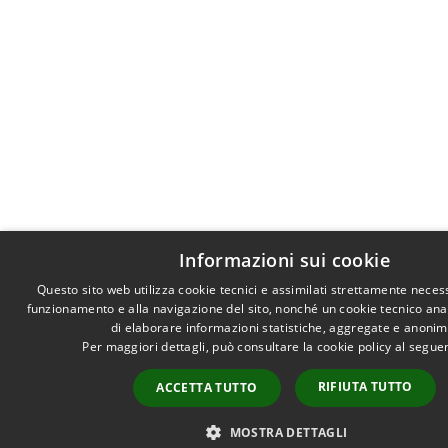
Informazioni sui cookie
Questo sito web utilizza cookie tecnici e assimilati strettamente necess
funzionamento e alla navigazione del sito, nonché un cookie tecnico anali
di elaborare informazioni statistiche, aggregate e anonim
Per maggiori dettagli, può consultare la cookie policy al segu
RIFIUTA TUTTO
ACCETTA TUTTO
MOSTRA DETTAGLI