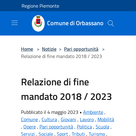
Salta al contenuto principale
Regione Piemonte
Comune di Orbassano
Home
>
Notizie
>
Pari opportunità
>
Relazione di fine mandato 2018 / 2023
Relazione di fine
mandato 2018 / 2023
Pubblicato il 4 maggio 2023 •
Ambiente
,
Comune
,
Cultura
,
Giovani
,
Lavoro
,
Mobilità
,
Opere
,
Pari opportunità
,
Politica
,
Scuola
,
Servizi
,
Sociale
,
Sport
,
Tributi
,
Turismo
,