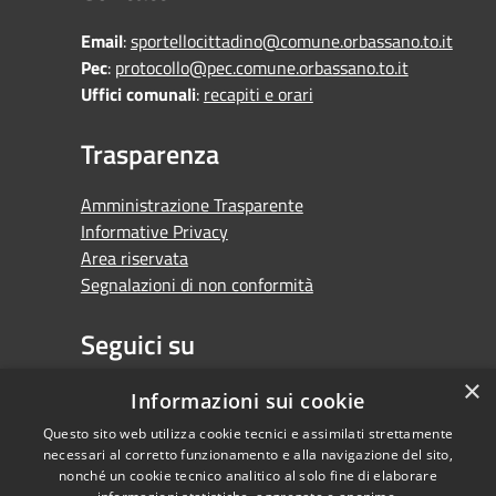
Email
:
sportellocittadino@comune.orbassano.to.it
Pec
:
protocollo@pec.comune.orbassano.to.it
Uffici comunali
:
recapiti e orari
Trasparenza
Amministrazione Trasparente
Informative Privacy
Area riservata
Segnalazioni di non conformità
Seguici su
×
Facebook
Youtube
Whatsapp
Informazioni sui cookie
Questo sito web utilizza cookie tecnici e assimilati strettamente
necessari al corretto funzionamento e alla navigazione del sito,
nonché un cookie tecnico analitico al solo fine di elaborare