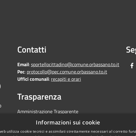
Contatti
Se
Email
:
sportellocittadino@comune.orbassano.to.it
Pec
:
protocollo@pec.comune.orbassano.to.it
Uffici comunali
:
recapiti e orari
)
Trasparenza
o
Amministrazione Trasparente
Informative Privacy
Informazioni sui cookie
Area riservata
web utilizza cookie tecnici e assimilati strettamente necessari al corretto fu
Segnalazioni di non conformità