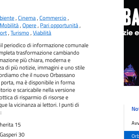
biente
,
Cinema
,
Commercio
,
Mobilità
,
Opere
,
Pari opportunità
,
ort
,
Turismo
,
Viabilità
, il periodico di informazione comunale
completa trasformazione cambiando
ormazione più chiara, moderna e
za di più notizie, immagini e uno stile
icordiamo che il nuovo Orbassano
 porta, ma è disponibile in forma
itorio e scaricabile nella versione
ttica di risparmio di risorse e
la vicinanza ai lettori. I punti di
Not
:
Avv
herita 15
 Gasperi 30
Orb