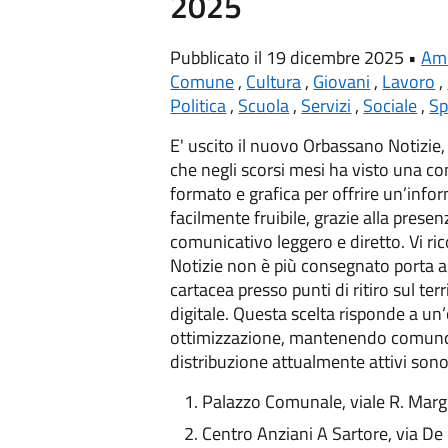
2025
Pubblicato il 19 dicembre 2025 •
Am
Comune
,
Cultura
,
Giovani
,
Lavoro
,
Politica
,
Scuola
,
Servizi
,
Sociale
,
Sp
E' uscito il nuovo Orbassano Notizie
che negli scorsi mesi ha visto una 
formato e grafica per offrire un’inf
facilmente fruibile, grazie alla presen
comunicativo leggero e diretto. Vi r
Notizie non è più consegnato porta a
cartacea presso punti di ritiro sul terr
digitale. Questa scelta risponde a un’o
ottimizzazione, mantenendo comunque 
distribuzione attualmente attivi sono
Palazzo Comunale, viale R. Marg
Centro Anziani A Sartore, via De