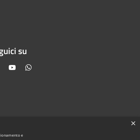
guici su
Facebook
Youtube
Whatsapp
×
nzionamento e