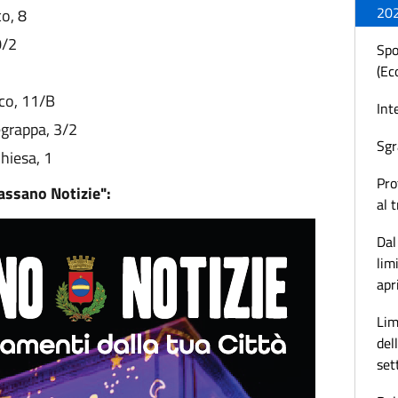
20
co, 8
0/2
Spo
(Ec
co, 11/B
Int
grappa, 3/2
Sgr
Chiesa, 1
Pro
assano Notizie":
al 
Dal
lim
apr
Lim
del
set