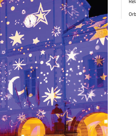
Rel
Orb