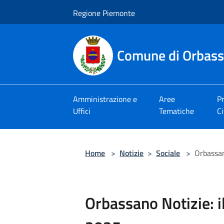
Salta al contenuto principale
Regione Piemonte
Comune di Orbas
Amministrazione e
Aree
Pr
Uffici
Tematiche
Ci
Home
>
Notizie
>
Sociale
>
Orbassan
Orbassano Notizie: 