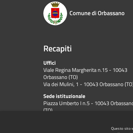
Comune di Orbassano
Recapiti
Uffici
Viale Regina Margherita n.15 - 10043
Orbassano (TO)
Via dei Mulini, 1 - 10043 Orbassano (TO
Sede istituzionale
Piazza Umberto I n.5 - 10043 Orbassan
(TO)
Codice Fiscale:
01384600019
P.Iva:
01384600019
Questo sito 