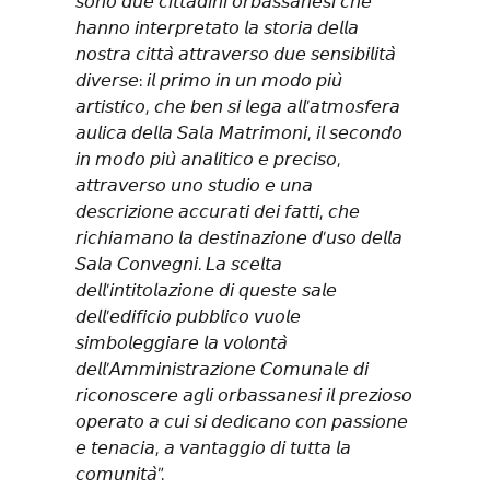
𝘴𝘰𝘯𝘰 𝘥𝘶𝘦 𝘤𝘪𝘵𝘵𝘢𝘥𝘪𝘯𝘪 𝘰𝘳𝘣𝘢𝘴𝘴𝘢𝘯𝘦𝘴𝘪 𝘤𝘩𝘦
𝘩𝘢𝘯𝘯𝘰 𝘪𝘯𝘵𝘦𝘳𝘱𝘳𝘦𝘵𝘢𝘵𝘰 𝘭𝘢 𝘴𝘵𝘰𝘳𝘪𝘢 𝘥𝘦𝘭𝘭𝘢
𝘯𝘰𝘴𝘵𝘳𝘢 𝘤𝘪𝘵𝘵𝘢̀ 𝘢𝘵𝘵𝘳𝘢𝘷𝘦𝘳𝘴𝘰 𝘥𝘶𝘦 𝘴𝘦𝘯𝘴𝘪𝘣𝘪𝘭𝘪𝘵𝘢̀
𝘥𝘪𝘷𝘦𝘳𝘴𝘦: 𝘪𝘭 𝘱𝘳𝘪𝘮𝘰 𝘪𝘯 𝘶𝘯 𝘮𝘰𝘥𝘰 𝘱𝘪𝘶̀
𝘢𝘳𝘵𝘪𝘴𝘵𝘪𝘤𝘰, 𝘤𝘩𝘦 𝘣𝘦𝘯 𝘴𝘪 𝘭𝘦𝘨𝘢 𝘢𝘭𝘭’𝘢𝘵𝘮𝘰𝘴𝘧𝘦𝘳𝘢
𝘢𝘶𝘭𝘪𝘤𝘢 𝘥𝘦𝘭𝘭𝘢 𝘚𝘢𝘭𝘢 𝘔𝘢𝘵𝘳𝘪𝘮𝘰𝘯𝘪, 𝘪𝘭 𝘴𝘦𝘤𝘰𝘯𝘥𝘰
𝘪𝘯 𝘮𝘰𝘥𝘰 𝘱𝘪𝘶̀ 𝘢𝘯𝘢𝘭𝘪𝘵𝘪𝘤𝘰 𝘦 𝘱𝘳𝘦𝘤𝘪𝘴𝘰,
𝘢𝘵𝘵𝘳𝘢𝘷𝘦𝘳𝘴𝘰 𝘶𝘯𝘰 𝘴𝘵𝘶𝘥𝘪𝘰 𝘦 𝘶𝘯𝘢
𝘥𝘦𝘴𝘤𝘳𝘪𝘻𝘪𝘰𝘯𝘦 𝘢𝘤𝘤𝘶𝘳𝘢𝘵𝘪 𝘥𝘦𝘪 𝘧𝘢𝘵𝘵𝘪, 𝘤𝘩𝘦
𝘳𝘪𝘤𝘩𝘪𝘢𝘮𝘢𝘯𝘰 𝘭𝘢 𝘥𝘦𝘴𝘵𝘪𝘯𝘢𝘻𝘪𝘰𝘯𝘦 𝘥’𝘶𝘴𝘰 𝘥𝘦𝘭𝘭𝘢
𝘚𝘢𝘭𝘢 𝘊𝘰𝘯𝘷𝘦𝘨𝘯𝘪. 𝘓𝘢 𝘴𝘤𝘦𝘭𝘵𝘢
𝘥𝘦𝘭𝘭’𝘪𝘯𝘵𝘪𝘵𝘰𝘭𝘢𝘻𝘪𝘰𝘯𝘦 𝘥𝘪 𝘲𝘶𝘦𝘴𝘵𝘦 𝘴𝘢𝘭𝘦
𝘥𝘦𝘭𝘭’𝘦𝘥𝘪𝘧𝘪𝘤𝘪𝘰 𝘱𝘶𝘣𝘣𝘭𝘪𝘤𝘰 𝘷𝘶𝘰𝘭𝘦
𝘴𝘪𝘮𝘣𝘰𝘭𝘦𝘨𝘨𝘪𝘢𝘳𝘦 𝘭𝘢 𝘷𝘰𝘭𝘰𝘯𝘵𝘢̀
𝘥𝘦𝘭𝘭’𝘈𝘮𝘮𝘪𝘯𝘪𝘴𝘵𝘳𝘢𝘻𝘪𝘰𝘯𝘦 𝘊𝘰𝘮𝘶𝘯𝘢𝘭𝘦 𝘥𝘪
𝘳𝘪𝘤𝘰𝘯𝘰𝘴𝘤𝘦𝘳𝘦 𝘢𝘨𝘭𝘪 𝘰𝘳𝘣𝘢𝘴𝘴𝘢𝘯𝘦𝘴𝘪 𝘪𝘭 𝘱𝘳𝘦𝘻𝘪𝘰𝘴𝘰
𝘰𝘱𝘦𝘳𝘢𝘵𝘰 𝘢 𝘤𝘶𝘪 𝘴𝘪 𝘥𝘦𝘥𝘪𝘤𝘢𝘯𝘰 𝘤𝘰𝘯 𝘱𝘢𝘴𝘴𝘪𝘰𝘯𝘦
𝘦 𝘵𝘦𝘯𝘢𝘤𝘪𝘢, 𝘢 𝘷𝘢𝘯𝘵𝘢𝘨𝘨𝘪𝘰 𝘥𝘪 𝘵𝘶𝘵𝘵𝘢 𝘭𝘢
𝘤𝘰𝘮𝘶𝘯𝘪𝘵𝘢̀”.