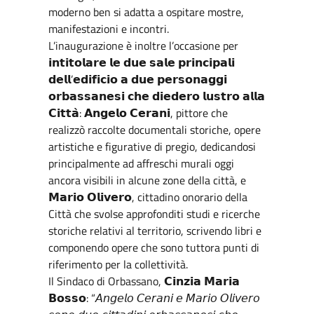
moderno ben si adatta a ospitare mostre,
manifestazioni e incontri.
L’inaugurazione è inoltre l’occasione per
𝗶𝗻𝘁𝗶𝘁𝗼𝗹𝗮𝗿𝗲 𝗹𝗲 𝗱𝘂𝗲 𝘀𝗮𝗹𝗲 𝗽𝗿𝗶𝗻𝗰𝗶𝗽𝗮𝗹𝗶
𝗱𝗲𝗹𝗹’𝗲𝗱𝗶𝗳𝗶𝗰𝗶𝗼 𝗮 𝗱𝘂𝗲 𝗽𝗲𝗿𝘀𝗼𝗻𝗮𝗴𝗴𝗶
𝗼𝗿𝗯𝗮𝘀𝘀𝗮𝗻𝗲𝘀𝗶 𝗰𝗵𝗲 𝗱𝗶𝗲𝗱𝗲𝗿𝗼 𝗹𝘂𝘀𝘁𝗿𝗼 𝗮𝗹𝗹𝗮
𝗖𝗶𝘁𝘁𝗮̀: 𝗔𝗻𝗴𝗲𝗹𝗼 𝗖𝗲𝗿𝗮𝗻𝗶, pittore che
realizzò raccolte documentali storiche, opere
artistiche e figurative di pregio, dedicandosi
principalmente ad affreschi murali oggi
ancora visibili in alcune zone della città, e
𝗠𝗮𝗿𝗶𝗼 𝗢𝗹𝗶𝘃𝗲𝗿𝗼, cittadino onorario della
Città che svolse approfonditi studi e ricerche
storiche relativi al territorio, scrivendo libri e
componendo opere che sono tuttora punti di
riferimento per la collettività.
Il Sindaco di Orbassano, 𝗖𝗶𝗻𝘇𝗶𝗮 𝗠𝗮𝗿𝗶𝗮
𝗕𝗼𝘀𝘀𝗼: “𝘈𝘯𝘨𝘦𝘭𝘰 𝘊𝘦𝘳𝘢𝘯𝘪 𝘦 𝘔𝘢𝘳𝘪𝘰 𝘖𝘭𝘪𝘷𝘦𝘳𝘰