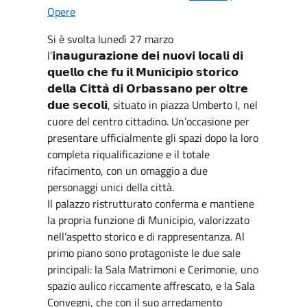
Opere
Si è svolta lunedì 27 marzo
l’𝗶𝗻𝗮𝘂𝗴𝘂𝗿𝗮𝘇𝗶𝗼𝗻𝗲 𝗱𝗲𝗶 𝗻𝘂𝗼𝘃𝗶 𝗹𝗼𝗰𝗮𝗹𝗶 𝗱𝗶
𝗾𝘂𝗲𝗹𝗹𝗼 𝗰𝗵𝗲 𝗳𝘂 𝗶𝗹 𝗠𝘂𝗻𝗶𝗰𝗶𝗽𝗶𝗼 𝘀𝘁𝗼𝗿𝗶𝗰𝗼
𝗱𝗲𝗹𝗹𝗮 𝗖𝗶𝘁𝘁𝗮̀ 𝗱𝗶 𝗢𝗿𝗯𝗮𝘀𝘀𝗮𝗻𝗼 𝗽𝗲𝗿 𝗼𝗹𝘁𝗿𝗲
𝗱𝘂𝗲 𝘀𝗲𝗰𝗼𝗹𝗶, situato in piazza Umberto I, nel
cuore del centro cittadino. Un’occasione per
presentare ufficialmente gli spazi dopo la loro
completa riqualificazione e il totale
rifacimento, con un omaggio a due
personaggi unici della città.
Il palazzo ristrutturato conferma e mantiene
la propria funzione di Municipio, valorizzato
nell’aspetto storico e di rappresentanza. Al
primo piano sono protagoniste le due sale
principali: la Sala Matrimoni e Cerimonie, uno
spazio aulico riccamente affrescato, e la Sala
Convegni, che con il suo arredamento