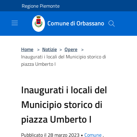
Salta al contenuto principale
Regione Piemonte
Comune di Orbassano
Home
>
Notizie
>
Opere
>
Inaugurati i locali del Municipio storico di
piazza Umberto I
Inaugurati i locali del
Municipio storico di
piazza Umberto I
Pubblicato il 28 marzo 2023 •
Comune
,