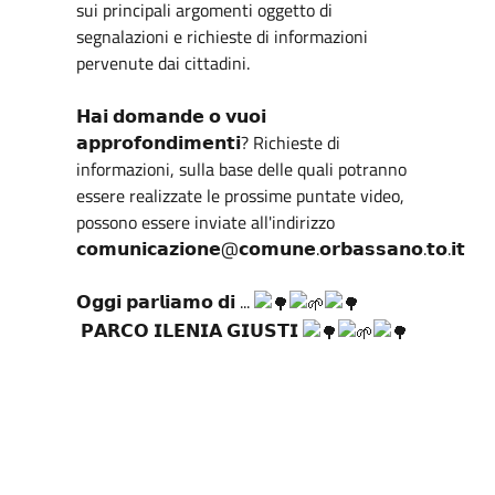
sui principali argomenti oggetto di
segnalazioni e richieste di informazioni
pervenute dai cittadini.
𝗛𝗮𝗶 𝗱𝗼𝗺𝗮𝗻𝗱𝗲 𝗼 𝘃𝘂𝗼𝗶
𝗮𝗽𝗽𝗿𝗼𝗳𝗼𝗻𝗱𝗶𝗺𝗲𝗻𝘁𝗶? Richieste di
informazioni, sulla base delle quali potranno
essere realizzate le prossime puntate video,
possono essere inviate all'indirizzo
𝗰𝗼𝗺𝘂𝗻𝗶𝗰𝗮𝘇𝗶𝗼𝗻𝗲@𝗰𝗼𝗺𝘂𝗻𝗲.𝗼𝗿𝗯𝗮𝘀𝘀𝗮𝗻𝗼.𝘁𝗼.𝗶𝘁
𝗢𝗴𝗴𝗶 𝗽𝗮𝗿𝗹𝗶𝗮𝗺𝗼 𝗱𝗶 ...
𝗣𝗔𝗥𝗖𝗢 𝗜𝗟𝗘𝗡𝗜𝗔 𝗚𝗜𝗨𝗦𝗧𝗜