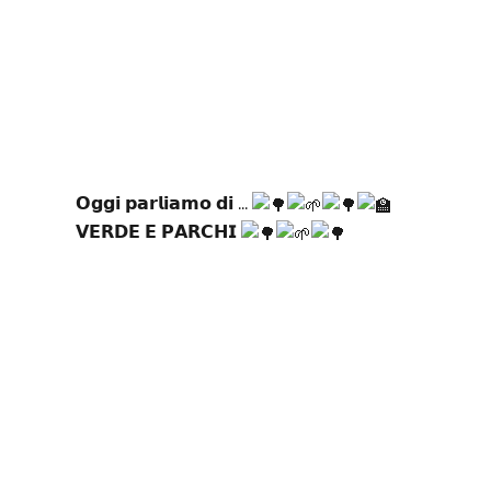
𝗢𝗴𝗴𝗶 𝗽𝗮𝗿𝗹𝗶𝗮𝗺𝗼 𝗱𝗶 ...
𝗩𝗘𝗥𝗗𝗘 𝗘 𝗣𝗔𝗥𝗖𝗛𝗜