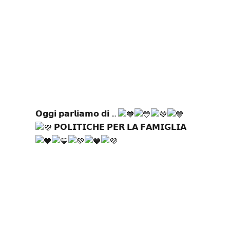
𝗢𝗴𝗴𝗶 𝗽𝗮𝗿𝗹𝗶𝗮𝗺𝗼 𝗱𝗶 ...
𝗣𝗢𝗟𝗜𝗧𝗜𝗖𝗛𝗘 𝗣𝗘𝗥 𝗟𝗔 𝗙𝗔𝗠𝗜𝗚𝗟𝗜𝗔