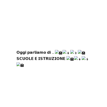
𝗢𝗴𝗴𝗶 𝗽𝗮𝗿𝗹𝗶𝗮𝗺𝗼 𝗱𝗶 ...
𝗦𝗖𝗨𝗢𝗟𝗘 𝗘 𝗜𝗦𝗧𝗥𝗨𝗭𝗜𝗢𝗡𝗘