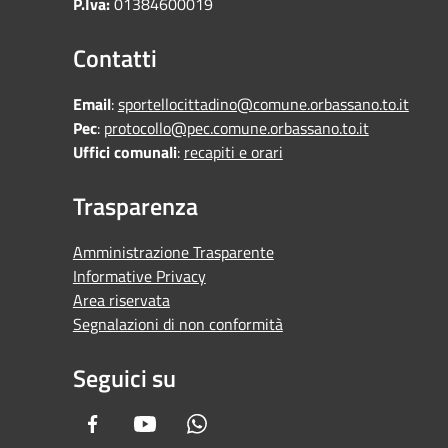
P.Iva:
01384600019
Contatti
Email
:
sportellocittadino@comune.orbassano.to.it
Pec
:
protocollo@pec.comune.orbassano.to.it
Uffici comunali
:
recapiti e orari
Trasparenza
Amministrazione Trasparente
Informative Privacy
Area riservata
Segnalazioni di non conformità
Seguici su
Facebook
Youtube
Whatsapp