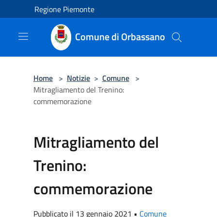
Salta al contenuto principale
Regione Piemonte
Comune di Orbassano
Home
>
Notizie
>
Comune
>
Mitragliamento del Trenino:
commemorazione
Mitragliamento del
Trenino:
commemorazione
Pubblicato il 13 gennaio 2021 •
Comune