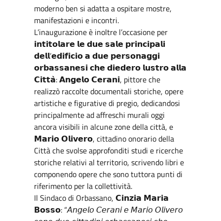
moderno ben si adatta a ospitare mostre,
manifestazioni e incontri.
L’inaugurazione è inoltre l’occasione per
𝗶𝗻𝘁𝗶𝘁𝗼𝗹𝗮𝗿𝗲 𝗹𝗲 𝗱𝘂𝗲 𝘀𝗮𝗹𝗲 𝗽𝗿𝗶𝗻𝗰𝗶𝗽𝗮𝗹𝗶
𝗱𝗲𝗹𝗹’𝗲𝗱𝗶𝗳𝗶𝗰𝗶𝗼 𝗮 𝗱𝘂𝗲 𝗽𝗲𝗿𝘀𝗼𝗻𝗮𝗴𝗴𝗶
𝗼𝗿𝗯𝗮𝘀𝘀𝗮𝗻𝗲𝘀𝗶 𝗰𝗵𝗲 𝗱𝗶𝗲𝗱𝗲𝗿𝗼 𝗹𝘂𝘀𝘁𝗿𝗼 𝗮𝗹𝗹𝗮
𝗖𝗶𝘁𝘁𝗮̀: 𝗔𝗻𝗴𝗲𝗹𝗼 𝗖𝗲𝗿𝗮𝗻𝗶, pittore che
realizzò raccolte documentali storiche, opere
artistiche e figurative di pregio, dedicandosi
principalmente ad affreschi murali oggi
ancora visibili in alcune zone della città, e
𝗠𝗮𝗿𝗶𝗼 𝗢𝗹𝗶𝘃𝗲𝗿𝗼, cittadino onorario della
Città che svolse approfonditi studi e ricerche
storiche relativi al territorio, scrivendo libri e
componendo opere che sono tuttora punti di
riferimento per la collettività.
Il Sindaco di Orbassano, 𝗖𝗶𝗻𝘇𝗶𝗮 𝗠𝗮𝗿𝗶𝗮
𝗕𝗼𝘀𝘀𝗼: “𝘈𝘯𝘨𝘦𝘭𝘰 𝘊𝘦𝘳𝘢𝘯𝘪 𝘦 𝘔𝘢𝘳𝘪𝘰 𝘖𝘭𝘪𝘷𝘦𝘳𝘰