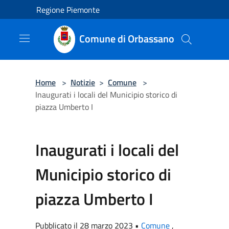
Salta al contenuto principale
Regione Piemonte
Comune di Orbassano
Home
>
Notizie
>
Comune
>
Inaugurati i locali del Municipio storico di
piazza Umberto I
Inaugurati i locali del
Municipio storico di
piazza Umberto I
Pubblicato il 28 marzo 2023 •
Comune
,