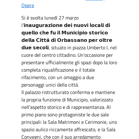
Opere
Si è svolta lunedì 27 marzo
l’𝗶𝗻𝗮𝘂𝗴𝘂𝗿𝗮𝘇𝗶𝗼𝗻𝗲 𝗱𝗲𝗶 𝗻𝘂𝗼𝘃𝗶 𝗹𝗼𝗰𝗮𝗹𝗶 𝗱𝗶
𝗾𝘂𝗲𝗹𝗹𝗼 𝗰𝗵𝗲 𝗳𝘂 𝗶𝗹 𝗠𝘂𝗻𝗶𝗰𝗶𝗽𝗶𝗼 𝘀𝘁𝗼𝗿𝗶𝗰𝗼
𝗱𝗲𝗹𝗹𝗮 𝗖𝗶𝘁𝘁𝗮̀ 𝗱𝗶 𝗢𝗿𝗯𝗮𝘀𝘀𝗮𝗻𝗼 𝗽𝗲𝗿 𝗼𝗹𝘁𝗿𝗲
𝗱𝘂𝗲 𝘀𝗲𝗰𝗼𝗹𝗶, situato in piazza Umberto I, nel
cuore del centro cittadino. Un’occasione per
presentare ufficialmente gli spazi dopo la loro
completa riqualificazione e il totale
rifacimento, con un omaggio a due
personaggi unici della città.
Il palazzo ristrutturato conferma e mantiene
la propria funzione di Municipio, valorizzato
nell’aspetto storico e di rappresentanza. Al
primo piano sono protagoniste le due sale
principali: la Sala Matrimoni e Cerimonie, uno
spazio aulico riccamente affrescato, e la Sala
Convegni, che con il suo arredamento