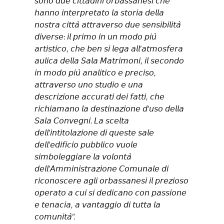
𝘴𝘰𝘯𝘰 𝘥𝘶𝘦 𝘤𝘪𝘵𝘵𝘢𝘥𝘪𝘯𝘪 𝘰𝘳𝘣𝘢𝘴𝘴𝘢𝘯𝘦𝘴𝘪 𝘤𝘩𝘦
𝘩𝘢𝘯𝘯𝘰 𝘪𝘯𝘵𝘦𝘳𝘱𝘳𝘦𝘵𝘢𝘵𝘰 𝘭𝘢 𝘴𝘵𝘰𝘳𝘪𝘢 𝘥𝘦𝘭𝘭𝘢
𝘯𝘰𝘴𝘵𝘳𝘢 𝘤𝘪𝘵𝘵𝘢̀ 𝘢𝘵𝘵𝘳𝘢𝘷𝘦𝘳𝘴𝘰 𝘥𝘶𝘦 𝘴𝘦𝘯𝘴𝘪𝘣𝘪𝘭𝘪𝘵𝘢̀
𝘥𝘪𝘷𝘦𝘳𝘴𝘦: 𝘪𝘭 𝘱𝘳𝘪𝘮𝘰 𝘪𝘯 𝘶𝘯 𝘮𝘰𝘥𝘰 𝘱𝘪𝘶̀
𝘢𝘳𝘵𝘪𝘴𝘵𝘪𝘤𝘰, 𝘤𝘩𝘦 𝘣𝘦𝘯 𝘴𝘪 𝘭𝘦𝘨𝘢 𝘢𝘭𝘭’𝘢𝘵𝘮𝘰𝘴𝘧𝘦𝘳𝘢
𝘢𝘶𝘭𝘪𝘤𝘢 𝘥𝘦𝘭𝘭𝘢 𝘚𝘢𝘭𝘢 𝘔𝘢𝘵𝘳𝘪𝘮𝘰𝘯𝘪, 𝘪𝘭 𝘴𝘦𝘤𝘰𝘯𝘥𝘰
𝘪𝘯 𝘮𝘰𝘥𝘰 𝘱𝘪𝘶̀ 𝘢𝘯𝘢𝘭𝘪𝘵𝘪𝘤𝘰 𝘦 𝘱𝘳𝘦𝘤𝘪𝘴𝘰,
𝘢𝘵𝘵𝘳𝘢𝘷𝘦𝘳𝘴𝘰 𝘶𝘯𝘰 𝘴𝘵𝘶𝘥𝘪𝘰 𝘦 𝘶𝘯𝘢
𝘥𝘦𝘴𝘤𝘳𝘪𝘻𝘪𝘰𝘯𝘦 𝘢𝘤𝘤𝘶𝘳𝘢𝘵𝘪 𝘥𝘦𝘪 𝘧𝘢𝘵𝘵𝘪, 𝘤𝘩𝘦
𝘳𝘪𝘤𝘩𝘪𝘢𝘮𝘢𝘯𝘰 𝘭𝘢 𝘥𝘦𝘴𝘵𝘪𝘯𝘢𝘻𝘪𝘰𝘯𝘦 𝘥’𝘶𝘴𝘰 𝘥𝘦𝘭𝘭𝘢
𝘚𝘢𝘭𝘢 𝘊𝘰𝘯𝘷𝘦𝘨𝘯𝘪. 𝘓𝘢 𝘴𝘤𝘦𝘭𝘵𝘢
𝘥𝘦𝘭𝘭’𝘪𝘯𝘵𝘪𝘵𝘰𝘭𝘢𝘻𝘪𝘰𝘯𝘦 𝘥𝘪 𝘲𝘶𝘦𝘴𝘵𝘦 𝘴𝘢𝘭𝘦
𝘥𝘦𝘭𝘭’𝘦𝘥𝘪𝘧𝘪𝘤𝘪𝘰 𝘱𝘶𝘣𝘣𝘭𝘪𝘤𝘰 𝘷𝘶𝘰𝘭𝘦
𝘴𝘪𝘮𝘣𝘰𝘭𝘦𝘨𝘨𝘪𝘢𝘳𝘦 𝘭𝘢 𝘷𝘰𝘭𝘰𝘯𝘵𝘢̀
𝘥𝘦𝘭𝘭’𝘈𝘮𝘮𝘪𝘯𝘪𝘴𝘵𝘳𝘢𝘻𝘪𝘰𝘯𝘦 𝘊𝘰𝘮𝘶𝘯𝘢𝘭𝘦 𝘥𝘪
𝘳𝘪𝘤𝘰𝘯𝘰𝘴𝘤𝘦𝘳𝘦 𝘢𝘨𝘭𝘪 𝘰𝘳𝘣𝘢𝘴𝘴𝘢𝘯𝘦𝘴𝘪 𝘪𝘭 𝘱𝘳𝘦𝘻𝘪𝘰𝘴𝘰
𝘰𝘱𝘦𝘳𝘢𝘵𝘰 𝘢 𝘤𝘶𝘪 𝘴𝘪 𝘥𝘦𝘥𝘪𝘤𝘢𝘯𝘰 𝘤𝘰𝘯 𝘱𝘢𝘴𝘴𝘪𝘰𝘯𝘦
𝘦 𝘵𝘦𝘯𝘢𝘤𝘪𝘢, 𝘢 𝘷𝘢𝘯𝘵𝘢𝘨𝘨𝘪𝘰 𝘥𝘪 𝘵𝘶𝘵𝘵𝘢 𝘭𝘢
𝘤𝘰𝘮𝘶𝘯𝘪𝘵𝘢̀”.