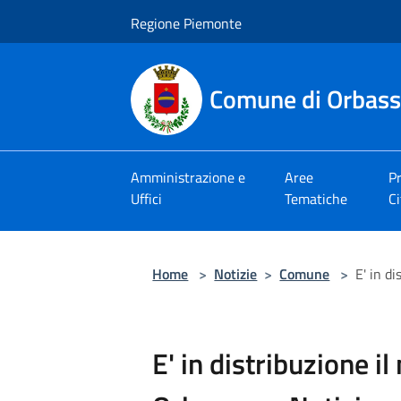
Salta al contenuto principale
Regione Piemonte
Comune di Orbas
Amministrazione e
Aree
Pr
Uffici
Tematiche
Ci
Home
>
Notizie
>
Comune
>
E' in d
E' in distribuzione i