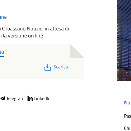
une
i Orbassano Notizie: in attesa di
i la versione on line
20
PDF
Scarica
Telegram
LinkedIn
Not
Pas
Chi