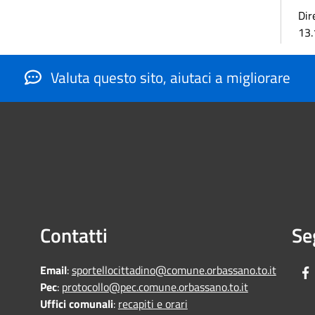
Dir
13.
Valuta questo sito, aiutaci a migliorare
Contatti
Se
Email
:
sportellocittadino@comune.orbassano.to.it
Pec
:
protocollo@pec.comune.orbassano.to.it
Uffici comunali
:
recapiti e orari