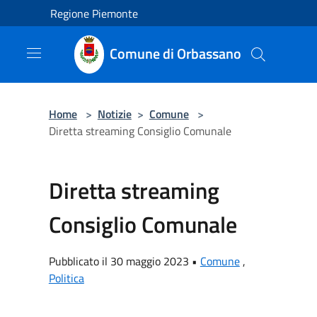
Salta al contenuto principale
Regione Piemonte
Comune di Orbassano
Home
>
Notizie
>
Comune
>
Diretta streaming Consiglio Comunale
Diretta streaming
Consiglio Comunale
Pubblicato il 30 maggio 2023 •
Comune
,
Politica