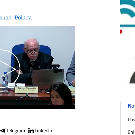
mune
,
Politica
Not
Pas
Telegram
LinkedIn
Chi