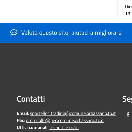
Dir
13.
Valuta questo sito, aiutaci a migliorare
Contatti
Se
Email
:
sportellocittadino@comune.orbassano.to.it
Pec
:
protocollo@pec.comune.orbassano.to.it
Uffici comunali
:
recapiti e orari