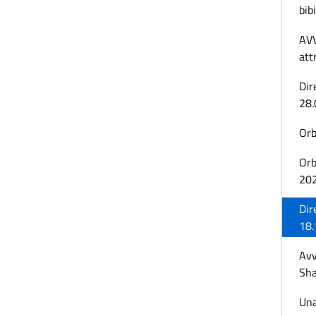
bibi
AVV
att
Dir
28.
Orb
Orb
20
Dir
18.
Avv
Sha
Una