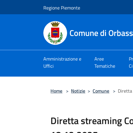
Salta al contenuto principale
Regione Piemonte
Comune di Orbas
Amministrazione e
Aree
Pr
Uffici
Tematiche
Ci
Home
>
Notizie
>
Comune
>
Diretta
Diretta streaming C