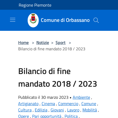
Salta al contenuto principale
Regione Piemonte
Comune di Orbassano
Home
>
Notizie
>
Sport
>
Bilancio di fine mandato 2018 / 2023
Bilancio di fine
mandato 2018 / 2023
Pubblicato il 30 marzo 2023 •
Ambiente
,
Artigianato
,
Cinema
,
Commercio
,
Comune
,
Cultura
,
Edilizia
,
Giovani
,
Lavoro
,
Mobilità
,
Opere
,
Pari opportunità
,
Politica
,