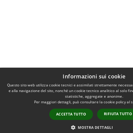
Informazioni sui cookie
Questo sito web utilizza cookie tecnici e assimilati strettamente necessa
e alla navigazione del sito, nonché un cookie tecnico analitico al solo fi
statistiche, aggregate e anonime.
Per maggiori dettagli, può consultare la cookie policy al
RIFIUTA TUTTO
ACCETTA TUTTO
MOSTRA DETTAGLI