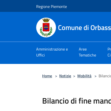
Salta al contenuto principale
Regione Piemonte
Comune di Orbas
Amministrazione e
Aree
Pr
Uffici
Tematiche
Ci
Home
>
Notizie
>
Mobilità
>
Bilanci
Bilancio di fine ma