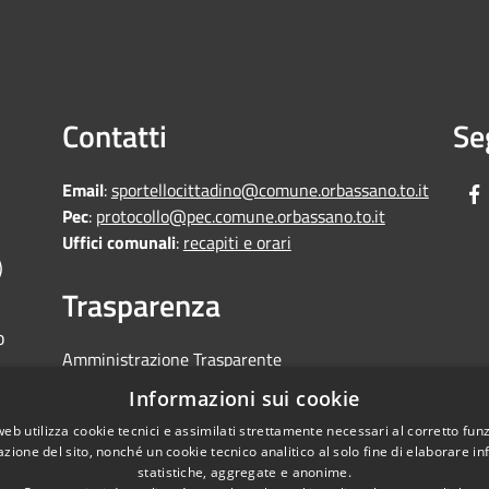
Contatti
Se
Email
:
sportellocittadino@comune.orbassano.to.it
Pec
:
protocollo@pec.comune.orbassano.to.it
Uffici comunali
:
recapiti e orari
)
Trasparenza
o
Amministrazione Trasparente
Informative Privacy
Informazioni sui cookie
Area riservata
web utilizza cookie tecnici e assimilati strettamente necessari al corretto fu
Segnalazioni di non conformità
azione del sito, nonché un cookie tecnico analitico al solo fine di elaborare i
statistiche, aggregate e anonime.