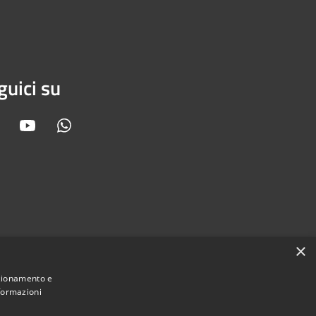
guici su
Facebook
Youtube
Whatsapp
×
nzionamento e
nformazioni