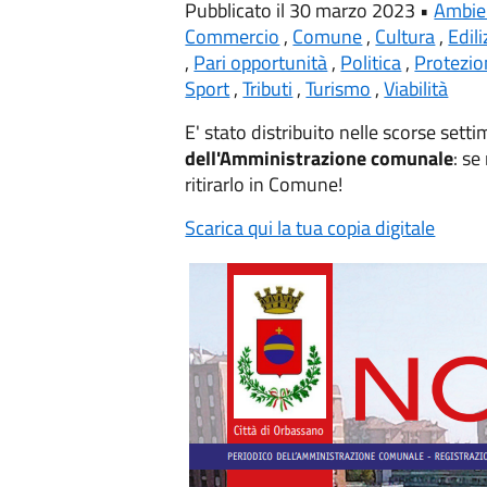
Pubblicato il 30 marzo 2023 •
Ambie
Commercio
,
Comune
,
Cultura
,
Edili
,
Pari opportunità
,
Politica
,
Protezio
Sport
,
Tributi
,
Turismo
,
Viabilità
E' stato distribuito nelle scorse setti
dell'Amministrazione comunale
: se
ritirarlo in Comune!
Scarica qui la tua copia digitale