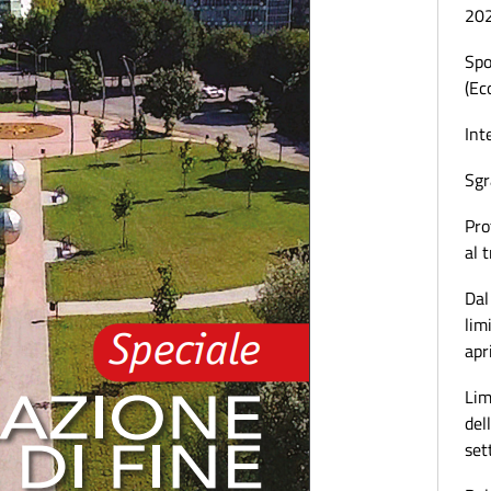
20
Spo
(Ec
Int
Sgr
Pro
al 
Dal
lim
apr
Lim
del
set