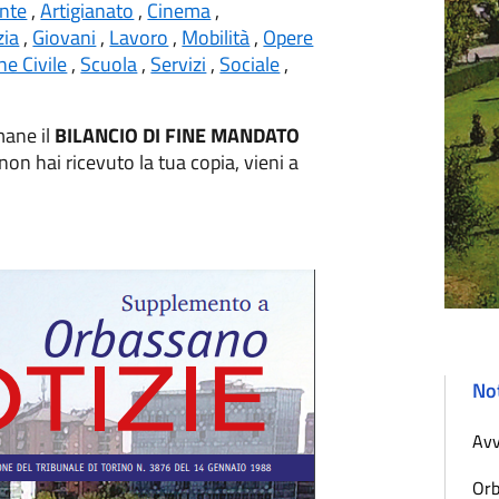
nte
,
Artigianato
,
Cinema
,
zia
,
Giovani
,
Lavoro
,
Mobilità
,
Opere
ne Civile
,
Scuola
,
Servizi
,
Sociale
,
mane il
BILANCIO DI FINE MANDATO
 non hai ricevuto la tua copia, vieni a
Not
Avv
Orb