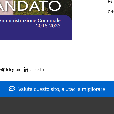
Rel
Orb
Telegram
LinkedIn
Valuta questo sito, aiutaci a migliorare