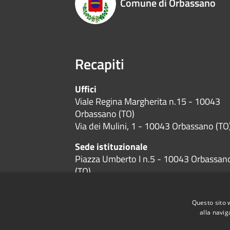
Comune di Orbassano
Recapiti
Uffici
Viale Regina Margherita n.15 - 10043
Orbassano (TO)
Via dei Mulini, 1 - 10043 Orbassano (TO
Sede istituzionale
Piazza Umberto I n.5 - 10043 Orbassan
(TO)
Codice Fiscale:
01384600019
P.Iva:
01384600019
Questo sito 
alla navig