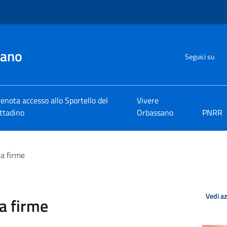
sano
Seguici su
enota accesso allo Sportello del
Vivere
ttadino
Orbassano
PNRR
a firme
Vedi a
a firme