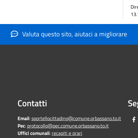
Dir
13.
Valuta questo sito, aiutaci a migliorare
Contatti
Se
Email
:
sportellocittadino@comune.orbassano.to.it
Pec
:
protocollo@pec.comune.orbassano.to.it
Uffici comunali
:
recapiti e orari