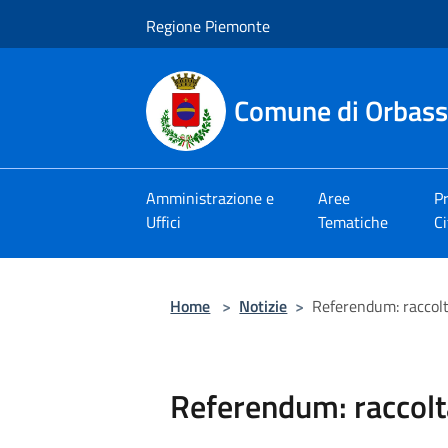
Salta al contenuto principale
Regione Piemonte
Comune di Orbas
Amministrazione e
Aree
Pr
Uffici
Tematiche
Ci
Home
>
Notizie
>
Referendum: raccolt
Referendum: raccolt