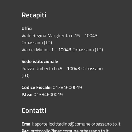
Recapiti
Uffici
Viale Regina Margherita n.15 - 10043
Orbassano (TO)
Via dei Mulini, 1 - 10043 Orbassano (TO)
Sede istituzionale
Piazza Umberto I n.5 - 10043 Orbassano
(TO)
Codice Fiscale:
01384600019
P.Iva:
01384600019
Contatti
Email
:
sportellocittadino@comune.orbassano.to.it
Pec
:
protocollo@pec.comune.orbassano.to.it