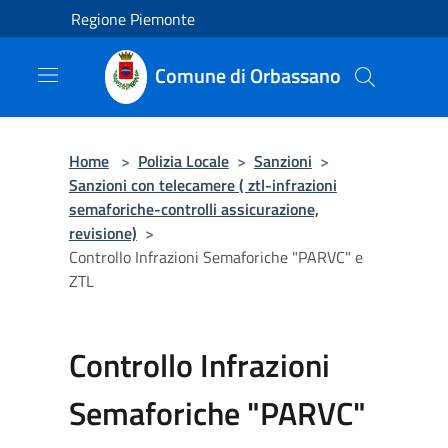
Salta al contenuto principale
Regione Piemonte
Comune di Orbassano
Home
>
Polizia Locale
>
Sanzioni
>
Sanzioni con telecamere ( ztl-infrazioni
semaforiche-controlli assicurazione,
revisione)
>
Controllo Infrazioni Semaforiche "PARVC" e
ZTL
Controllo Infrazioni
Semaforiche "PARVC"