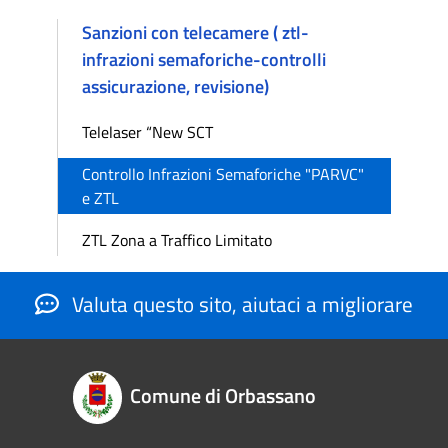
Sanzioni con telecamere ( ztl-
infrazioni semaforiche-controlli
assicurazione, revisione)
Telelaser “New SCT
Controllo Infrazioni Semaforiche "PARVC"
e ZTL
ZTL Zona a Traffico Limitato
Valuta questo sito, aiutaci a migliorare
Comune di Orbassano