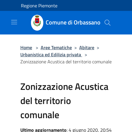
Salta al contenuto principale
Regione Piemonte
Comune di Orbassano
Home
>
Aree Tematiche
>
Abitare
>
Urbanistica ed Edilizia privata
>
Zonizzazione Acustica del territorio comunale
Zonizzazione Acustica
del territorio
comunale
Ultimo aggiornamento
: 4 giugno 2020, 20:54