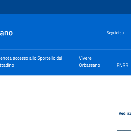
sano
Seguici su
enota accesso allo Sportello del
Vivere
ttadino
Orbassano
PNRR
Vedi a