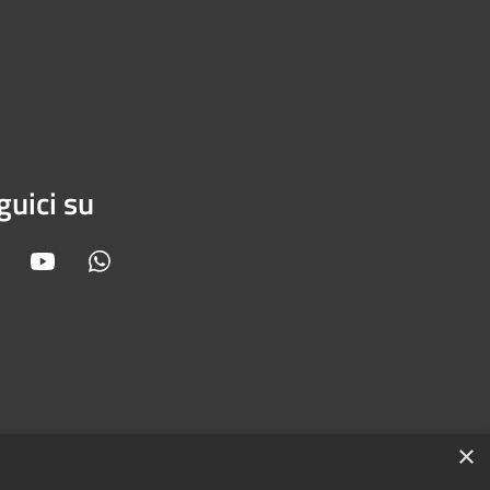
guici su
Facebook
Youtube
Whatsapp
×