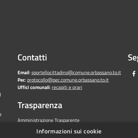
Contatti
Se
Email
:
sportellocittadino@comune.orbassano.to.it
Pec
:
protocollo@pec.comune.orbassano.to.it
Uffici comunali
:
recapiti e orari
)
Trasparenza
o
Amministrazione Trasparente
Informative Privacy
Informazioni sui cookie
Area riservata