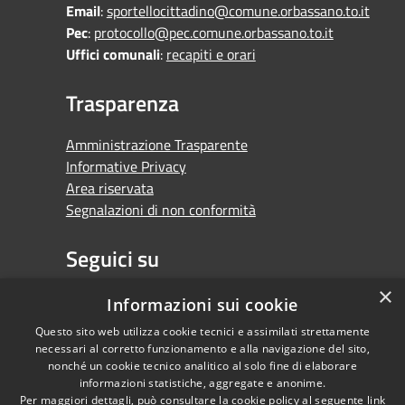
Email
:
sportellocittadino@comune.orbassano.to.it
Pec
:
protocollo@pec.comune.orbassano.to.it
Uffici comunali
:
recapiti e orari
Trasparenza
Amministrazione Trasparente
Informative Privacy
Area riservata
Segnalazioni di non conformità
Seguici su
×
Facebook
Youtube
Whatsapp
Informazioni sui cookie
Questo sito web utilizza cookie tecnici e assimilati strettamente
necessari al corretto funzionamento e alla navigazione del sito,
nonché un cookie tecnico analitico al solo fine di elaborare
informazioni statistiche, aggregate e anonime.
RSS
Copyright © 2026 •
Per maggiori dettagli, può consultare la cookie policy al seguente
link