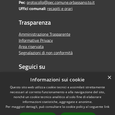
Pec
:
protocollo@pec.comune.orbassano.to.it
Uffici comunali
:
recapiti e orari
Trasparenza
Amministrazione Trasparente
Informative Privacy
Area riservata
Segnalazioni di non conformità
Seguici su
×
Facebook
Youtube
Whatsapp
Informazioni sui cookie
Questo sito web utilizza cookie tecnici e assimilati strettamente
necessari al corretto funzionamento e alla navigazione del sito,
nonché un cookie tecnico analitico al solo fine di elaborare
informazioni statistiche, aggregate e anonime.
RSS
Copyright © 2026 •
Per maggiori dettagli, può consultare la cookie policy al seguente
link
Accessibilità
Comune di Orbassano •