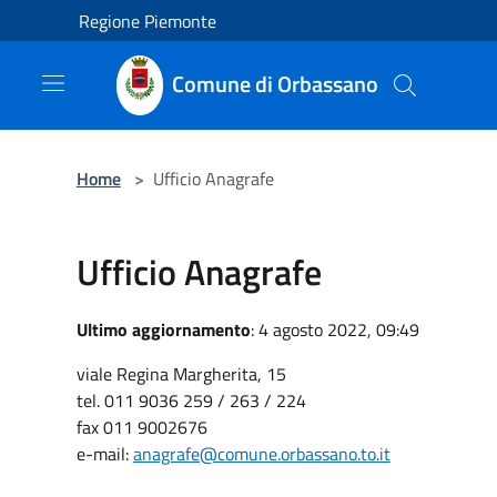
Salta al contenuto principale
Regione Piemonte
Comune di Orbassano
Home
>
Ufficio Anagrafe
Ufficio Anagrafe
Ultimo aggiornamento
: 4 agosto 2022, 09:49
viale Regina Margherita, 15
tel. 011 9036 259 / 263 / 224
fax 011 9002676
e-mail:
anagrafe@comune.orbassano.to.it