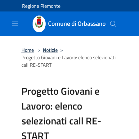
Salta al contenuto principale
Regione Piemonte
Comune di Orbassano
Home
>
Notizie
>
Progetto Giovani e Lavoro: elenco selezionati
call RE-START
Progetto Giovani e
Lavoro: elenco
selezionati call RE-
START