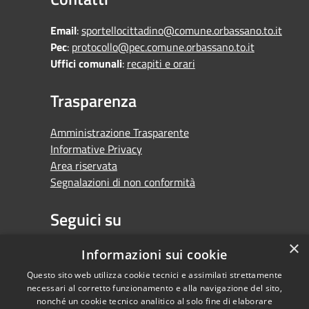
Email
:
sportellocittadino@comune.orbassano.to.it
Pec
:
protocollo@pec.comune.orbassano.to.it
Uffici comunali
:
recapiti e orari
Trasparenza
Amministrazione Trasparente
Informative Privacy
Area riservata
Segnalazioni di non conformità
Seguici su
×
Facebook
Youtube
Whatsapp
Informazioni sui cookie
Questo sito web utilizza cookie tecnici e assimilati strettamente
necessari al corretto funzionamento e alla navigazione del sito,
nonché un cookie tecnico analitico al solo fine di elaborare