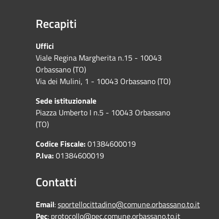
Recapiti
Uffici
Viale Regina Margherita n.15 - 10043
Orbassano (TO)
Via dei Mulini, 1 - 10043 Orbassano (TO)
Sede istituzionale
Piazza Umberto I n.5 - 10043 Orbassano
(TO)
Codice Fiscale:
01384600019
P.Iva:
01384600019
Contatti
Email
:
sportellocittadino@comune.orbassano.to.it
Pec
:
protocollo@pec.comune.orbassano.to.it