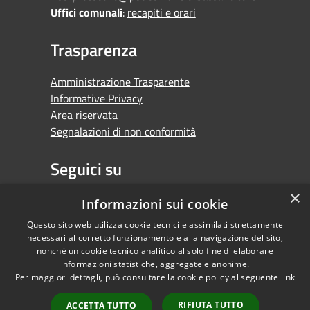
Uffici comunali
:
recapiti e orari
Trasparenza
Amministrazione Trasparente
Informative Privacy
Area riservata
Segnalazioni di non conformità
Seguici su
×
Facebook
Youtube
Whatsapp
Informazioni sui cookie
Questo sito web utilizza cookie tecnici e assimilati strettamente
necessari al corretto funzionamento e alla navigazione del sito,
nonché un cookie tecnico analitico al solo fine di elaborare
informazioni statistiche, aggregate e anonime.
RSS
Copyright © 2026 •
Per maggiori dettagli, può consultare la cookie policy al seguente
link
Accessibilità
Comune di Orbassano •
Privacy
Powered by
RIFIUTA TUTTO
ACCETTA TUTTO