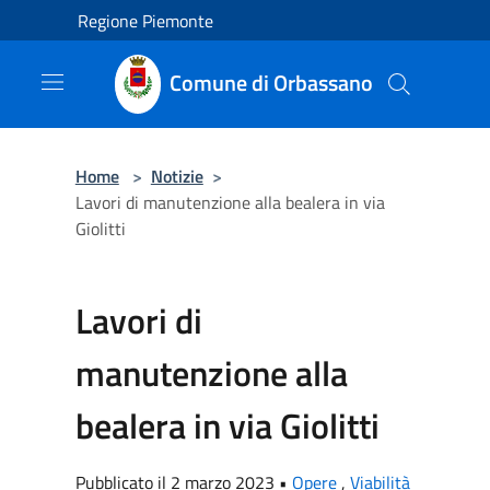
Salta al contenuto principale
Regione Piemonte
Comune di Orbassano
Home
>
Notizie
>
Lavori di manutenzione alla bealera in via
Giolitti
Lavori di
manutenzione alla
bealera in via Giolitti
Pubblicato il 2 marzo 2023 •
Opere
,
Viabilità