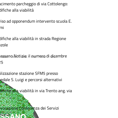
acimento parcheggio di via Cottolengo:
ifiche alla viabilità
iso ad opponendum intervento scuola E.
mi
ifiche alla viabilità in strada Regione
zole
assano Notizie: il numero di dicembre
25
lizzazione stazione SFM5 presso
edale S. Luigi e percorsi alternativi
ifiche alla viabilità in via Trento ang. via
vocazione Conferenza dei Servizi
isoria