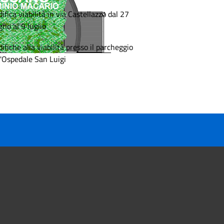
ifica viabilità in via Castellazzo dal 27
gno al 9 luglio
ifiche alla viabilità presso il parcheggio
l'Ospedale San Luigi