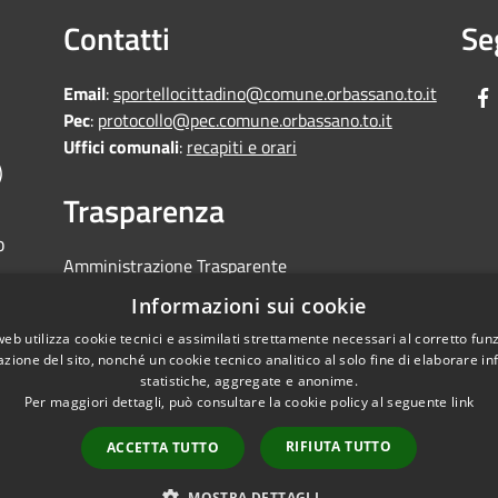
Contatti
Se
Email
:
sportellocittadino@comune.orbassano.to.it
Pec
:
protocollo@pec.comune.orbassano.to.it
Uffici comunali
:
recapiti e orari
)
Trasparenza
o
Amministrazione Trasparente
Informative Privacy
Informazioni sui cookie
Area riservata
web utilizza cookie tecnici e assimilati strettamente necessari al corretto fu
Segnalazioni di non conformità
azione del sito, nonché un cookie tecnico analitico al solo fine di elaborare i
statistiche, aggregate e anonime.
Per maggiori dettagli, può consultare la cookie policy al seguente
link
RIFIUTA TUTTO
ACCETTA TUTTO
Mappa del sito
Copyright © 2026 • Comune di
MOSTRA DETTAGLI