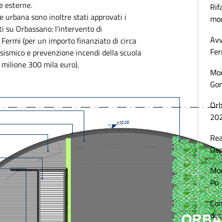
ee esterne.
Rif
 urbana sono inoltre stati approvati i
mod
ti su Orbassano: l'intervento di
Avv
Fermi (per un importo finanziato di circa
Fer
sismico e prevenzione incendi della scuola
 milione 300 mila euro).
Mod
Gon
Orb
20
Rea
Osp
Mod
Po
Con
dec