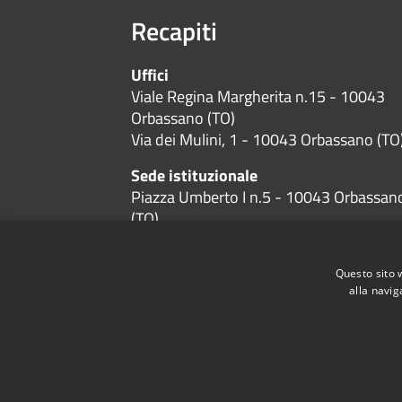
Recapiti
Uffici
Viale Regina Margherita n.15 - 10043
Orbassano (TO)
Via dei Mulini, 1 - 10043 Orbassano (TO
Sede istituzionale
Piazza Umberto I n.5 - 10043 Orbassan
(TO)
Codice Fiscale:
01384600019
P.Iva:
01384600019
Questo sito 
alla navig
RSS
Accessibilità
Privacy
Cookie