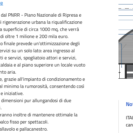
re
i dal PNRR - Piano Nazionale di Ripresa e
di rigenerazione urbana la riqualificazione
a superficie di circa 1000 mq, che verrà
di oltre 1 milione e 200 mila euro.
to finale prevede un'ottimizzazione degli
ervizi su un solo lato: area ingresso al
ti e servizi, spogliatoio attori e servizi,
caldaia e al piano superiore un locale vuoto
nto aria.
e, grazie all'impianto di condizionamento e
al minimo la rumorosità, consentendo così
e iniziative.
e dimensioni pur allungandosi di due
Not
.
ranno inoltre di mantenere ottimale la
ITA
alco fisso per spettacoli.
can
pallavolo e pallacanestro.