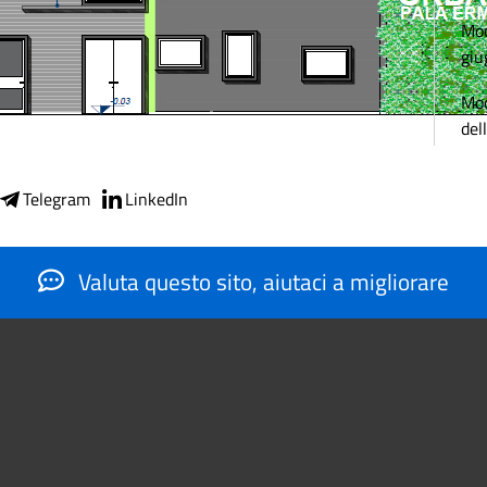
Mod
giu
Mod
del
Telegram
LinkedIn
Valuta questo sito, aiutaci a migliorare