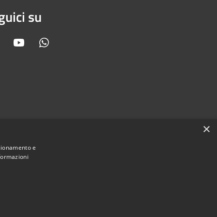
guici su
Facebook
Youtube
Whatsapp
×
nzionamento e
nformazioni
Municipium
Accesso
 Orbassano • Powered by
•
redazione