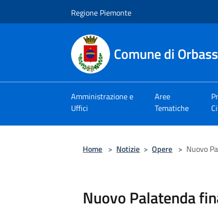
Salta al contenuto principale
Regione Piemonte
Comune di Orbas
Amministrazione e
Aree
Pr
Uffici
Tematiche
Ci
Home
>
Notizie
>
Opere
>
Nuovo Pa
Nuovo Palatenda fin