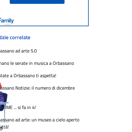
izie correlate
assano ad arte 5.0
nano le serate in musica a Orbassano
state a Orbassano ti aspetta!
assano Notizie: il numero di dicembre
25
ETIME ... si fa in 4!
assano ad arte: un museo a cielo aperto
Città!