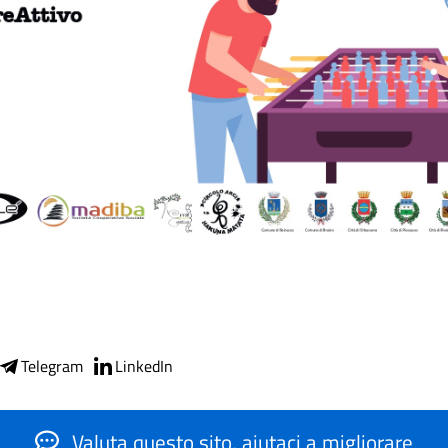
Telegram
LinkedIn
Valuta questo sito, aiutaci a migliorare