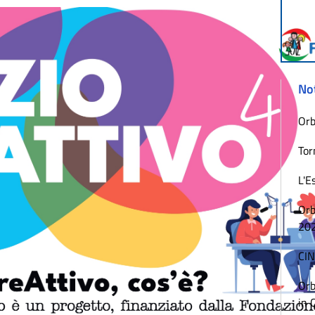
Not
Orb
Tor
L'E
Orb
20
CIN
Orb
in 