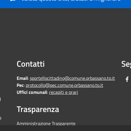
Contatti
Se
Email
:
sportellocittadino@comune.orbassano.to.it
Pec
:
protocollo@pec.comune.orbassano.to.it
Uffici comunali
:
recapiti e orari
)
Trasparenza
o
Amministrazione Trasparente
Informative Privacy