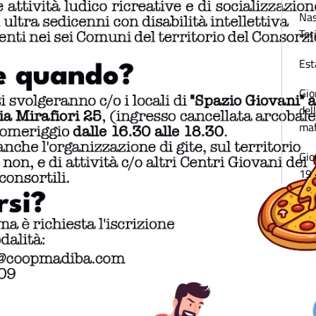
Nas
Tor
Est
Gio
del
maf
Gio
19