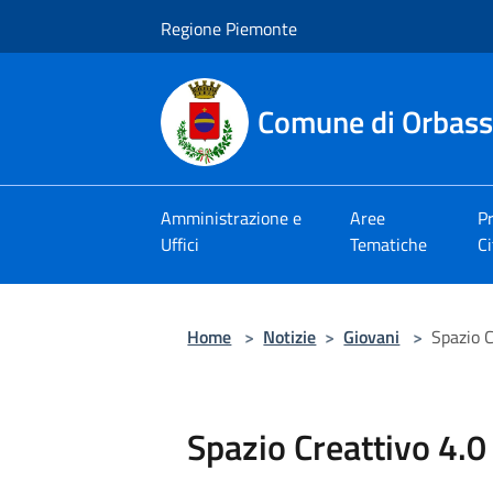
Salta al contenuto principale
Regione Piemonte
Comune di Orbas
Amministrazione e
Aree
Pr
Uffici
Tematiche
Ci
Home
>
Notizie
>
Giovani
>
Spazio C
Spazio Creattivo 4.0