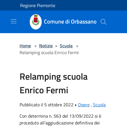
Salta al contenuto principale
Regione Piemonte
Comune di Orbassano
Home
>
Notizie
>
Scuola
>
Relamping scuola Enrico Fermi
Relamping scuola
Enrico Fermi
Pubblicato il 5 ottobre 2022 •
Opere
,
Scuola
Con determina n. 563 del 13/09/2022 si è
proceduto all’aggiudicazione definitiva dei