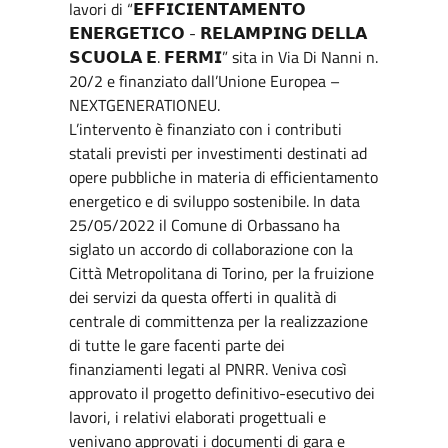
lavori di “𝗘𝗙𝗙𝗜𝗖𝗜𝗘𝗡𝗧𝗔𝗠𝗘𝗡𝗧𝗢
𝗘𝗡𝗘𝗥𝗚𝗘𝗧𝗜𝗖𝗢 - 𝗥𝗘𝗟𝗔𝗠𝗣𝗜𝗡𝗚 𝗗𝗘𝗟𝗟𝗔
𝗦𝗖𝗨𝗢𝗟𝗔 𝗘. 𝗙𝗘𝗥𝗠𝗜” sita in Via Di Nanni n.
20/2 e finanziato dall’Unione Europea –
NEXTGENERATIONEU.
L’intervento è finanziato con i contributi
statali previsti per investimenti destinati ad
opere pubbliche in materia di efficientamento
energetico e di sviluppo sostenibile. In data
25/05/2022 il Comune di Orbassano ha
siglato un accordo di collaborazione con la
Città Metropolitana di Torino, per la fruizione
dei servizi da questa offerti in qualità di
centrale di committenza per la realizzazione
di tutte le gare facenti parte dei
finanziamenti legati al PNRR. Veniva così
approvato il progetto definitivo-esecutivo dei
lavori, i relativi elaborati progettuali e
venivano approvati i documenti di gara e