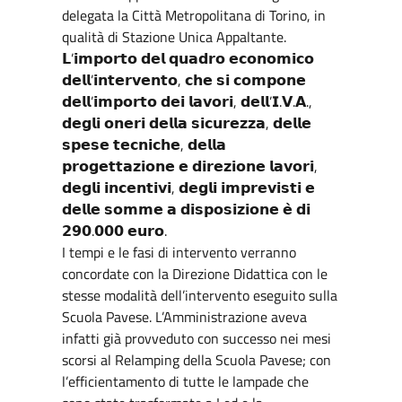
delegata la Città Metropolitana di Torino, in
qualità di Stazione Unica Appaltante.
𝗟’𝗶𝗺𝗽𝗼𝗿𝘁𝗼 𝗱𝗲𝗹 𝗾𝘂𝗮𝗱𝗿𝗼 𝗲𝗰𝗼𝗻𝗼𝗺𝗶𝗰𝗼
𝗱𝗲𝗹𝗹’𝗶𝗻𝘁𝗲𝗿𝘃𝗲𝗻𝘁𝗼, 𝗰𝗵𝗲 𝘀𝗶 𝗰𝗼𝗺𝗽𝗼𝗻𝗲
𝗱𝗲𝗹𝗹’𝗶𝗺𝗽𝗼𝗿𝘁𝗼 𝗱𝗲𝗶 𝗹𝗮𝘃𝗼𝗿𝗶, 𝗱𝗲𝗹𝗹’𝗜.𝗩.𝗔.,
𝗱𝗲𝗴𝗹𝗶 𝗼𝗻𝗲𝗿𝗶 𝗱𝗲𝗹𝗹𝗮 𝘀𝗶𝗰𝘂𝗿𝗲𝘇𝘇𝗮, 𝗱𝗲𝗹𝗹𝗲
𝘀𝗽𝗲𝘀𝗲 𝘁𝗲𝗰𝗻𝗶𝗰𝗵𝗲, 𝗱𝗲𝗹𝗹𝗮
𝗽𝗿𝗼𝗴𝗲𝘁𝘁𝗮𝘇𝗶𝗼𝗻𝗲 𝗲 𝗱𝗶𝗿𝗲𝘇𝗶𝗼𝗻𝗲 𝗹𝗮𝘃𝗼𝗿𝗶,
𝗱𝗲𝗴𝗹𝗶 𝗶𝗻𝗰𝗲𝗻𝘁𝗶𝘃𝗶, 𝗱𝗲𝗴𝗹𝗶 𝗶𝗺𝗽𝗿𝗲𝘃𝗶𝘀𝘁𝗶 𝗲
𝗱𝗲𝗹𝗹𝗲 𝘀𝗼𝗺𝗺𝗲 𝗮 𝗱𝗶𝘀𝗽𝗼𝘀𝗶𝘇𝗶𝗼𝗻𝗲 𝗲̀ 𝗱𝗶
𝟮𝟵𝟬.𝟬𝟬𝟬 𝗲𝘂𝗿𝗼.
I tempi e le fasi di intervento verranno
concordate con la Direzione Didattica con le
stesse modalità dell’intervento eseguito sulla
Scuola Pavese. L’Amministrazione aveva
infatti già provveduto con successo nei mesi
scorsi al Relamping della Scuola Pavese; con
l’efficientamento di tutte le lampade che