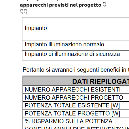
𝗮𝗽𝗽𝗮𝗿𝗲𝗰𝗰𝗵𝗶 𝗽𝗿𝗲𝘃𝗶𝘀𝘁𝗶 𝗻𝗲𝗹 𝗽𝗿𝗼𝗴𝗲𝘁𝘁𝗼 👇
👇👇