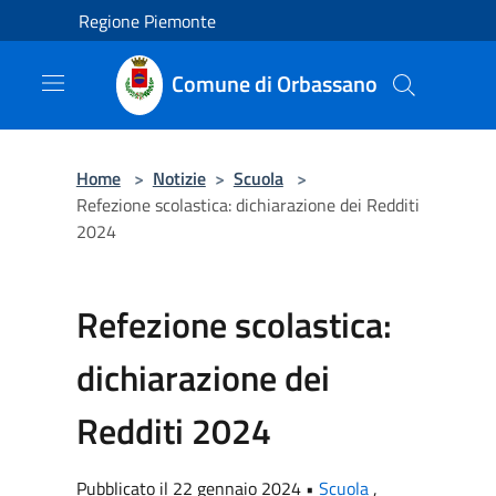
Salta al contenuto principale
Regione Piemonte
Comune di Orbassano
Home
>
Notizie
>
Scuola
>
Refezione scolastica: dichiarazione dei Redditi
2024
Refezione scolastica:
dichiarazione dei
Redditi 2024
Pubblicato il 22 gennaio 2024 •
Scuola
,