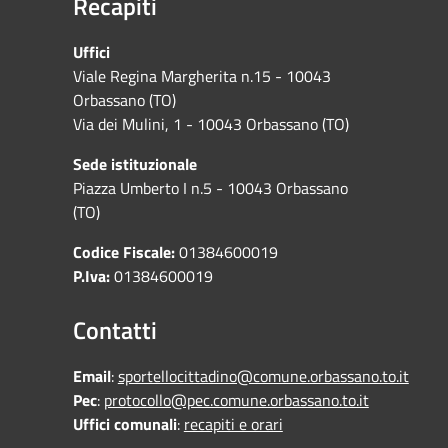
Recapiti
Uffici
Viale Regina Margherita n.15 - 10043
Orbassano (TO)
Via dei Mulini, 1 - 10043 Orbassano (TO)
Sede istituzionale
Piazza Umberto I n.5 - 10043 Orbassano
(TO)
Codice Fiscale:
01384600019
P.Iva:
01384600019
Contatti
Email
:
sportellocittadino@comune.orbassano.to.it
Pec
:
protocollo@pec.comune.orbassano.to.it
Uffici comunali
:
recapiti e orari