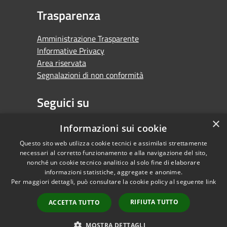
Trasparenza
Amministrazione Trasparente
Informative Privacy
Area riservata
Segnalazioni di non conformità
Seguici su
×
Facebook
Youtube
Whatsapp
Informazioni sui cookie
Questo sito web utilizza cookie tecnici e assimilati strettamente
necessari al corretto funzionamento e alla navigazione del sito,
nonché un cookie tecnico analitico al solo fine di elaborare
informazioni statistiche, aggregate e anonime.
RSS
Copyright © 2026 •
Per maggiori dettagli, può consultare la cookie policy al seguente
link
Accessibilità
Comune di Orbassano •
Privacy
Powered by
RIFIUTA TUTTO
ACCETTA TUTTO
Cookie
Municipium
•
Mappa del sito
Accesso redazione
MOSTRA DETTAGLI