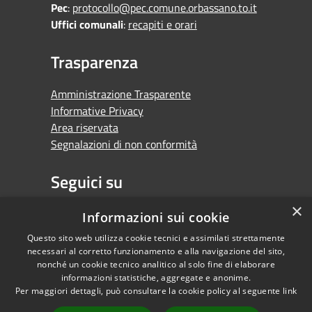
Pec
:
protocollo@pec.comune.orbassano.to.it
Uffici comunali
:
recapiti e orari
Trasparenza
Amministrazione Trasparente
Informative Privacy
Area riservata
Segnalazioni di non conformità
Seguici su
×
Facebook
Youtube
Whatsapp
Informazioni sui cookie
Questo sito web utilizza cookie tecnici e assimilati strettamente
necessari al corretto funzionamento e alla navigazione del sito,
nonché un cookie tecnico analitico al solo fine di elaborare
informazioni statistiche, aggregate e anonime.
RSS
Copyright © 2026 •
Per maggiori dettagli, può consultare la cookie policy al seguente
link
Accessibilità
Comune di Orbassano •