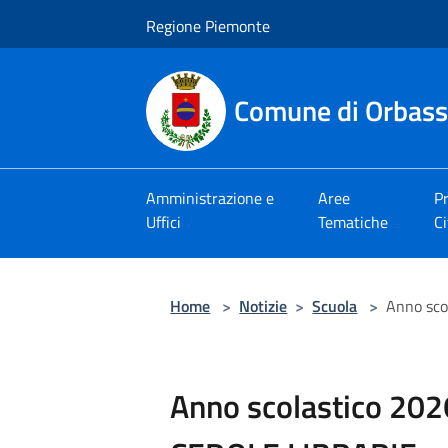
Salta al contenuto principale
Regione Piemonte
Comune di Orbas
Amministrazione e
Aree
Pr
Uffici
Tematiche
Ci
Home
>
Notizie
>
Scuola
>
Anno sco
Anno scolastico 20