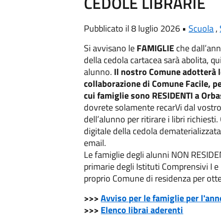
CEDOLE LIBRARIE
Pubblicato il 8 luglio 2026 •
Scuola
,
Si avvisano le
FAMIGLIE
che dall’an
della cedola cartacea sarà abolita, qu
alunno.
Il nostro Comune adotterà le
collaborazione di Comune Facile, per
cui famiglie sono RESIDENTI a Orb
dovrete solamente recarVi dal vostro l
dell’alunno per ritirare i libri richiest
digitale della cedola dematerializzata 
email.
Le famiglie degli alunni NON RESIDEN
primarie degli Istituti Comprensivi I e
proprio Comune di residenza per otten
>>>
Avviso per le famiglie per l'a
>>>
Elenco librai aderenti