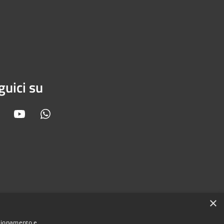
guici su
Facebook
Youtube
Whatsapp
×
nzionamento e