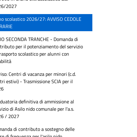
26/2027
o scolastico 2026/27: AVVISO CEDOLE
BRARIE
VIO SECONDA TRANCHE - Domanda di
tributo per il potenziamento del servizio
trasporto scolastico per alunni con
abilità
iso: Centri di vacanza per minori (c.d.
tri estivi) - Trasmissione SCIA per il
26
duatoria definitiva di ammissione al
vizio di Asilo nido comunale per l'a.s.
6 / 2027
anda di contributo a sostegno delle
se di frequenza per l'asilo nido