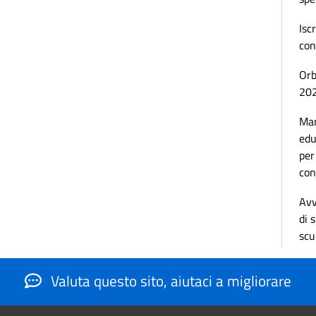
Isc
con
Orb
20
Man
edu
per
con
Avv
di 
scu
Valuta questo sito, aiutaci a migliorare