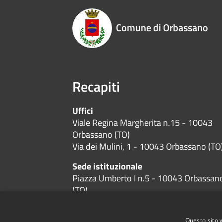
Comune di Orbassano
Recapiti
Uffici
Viale Regina Margherita n.15 - 10043
Orbassano (TO)
Via dei Mulini, 1 - 10043 Orbassano (TO
Sede istituzionale
Piazza Umberto I n.5 - 10043 Orbassan
(TO)
Codice Fiscale:
01384600019
P.Iva:
01384600019
Questo sito 