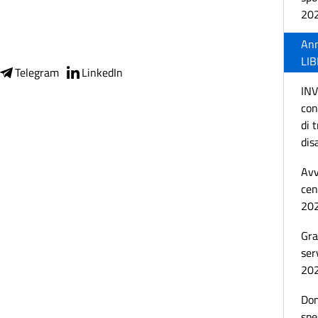
20
Ann
LI
Telegram
LinkedIn
IN
con
di 
dis
Avv
cen
20
Gra
ser
202
Dom
spe