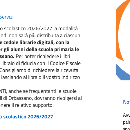
Servizi
no scolastico 2026/2027 la modalità
indi non sarà più distribuita a ciascun
 cedole librarie digitali, con la
 gli alunni della scuola primaria le
assano.
Per poter richiedere i libri
ibraio di fiducia con il Codice Fiscale
i. Consigliamo di richiedere la ricevuta
lasciando al libraio il vostro indirizzo
TI, anche se frequentanti le scuole
 II di Orbassano, dovranno rivolgersi al
Not
ere il relativo supporto.
Avv
nno scolastico 2026/2027
pal
spo