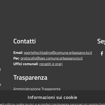
Contatti
Se
Email
:
sportellocittadino@comune.orbassano.to.it
Pec
:
protocollo@pec.comune.orbassano.to.it
Uffici comunali
:
recapiti e orari
)
Trasparenza
o
Amministrazione Trasparente
Informative Privacy
Informazioni sui cookie
Area riservata
web utilizza cookie tecnici e assimilati strettamente necessari al corretto fu