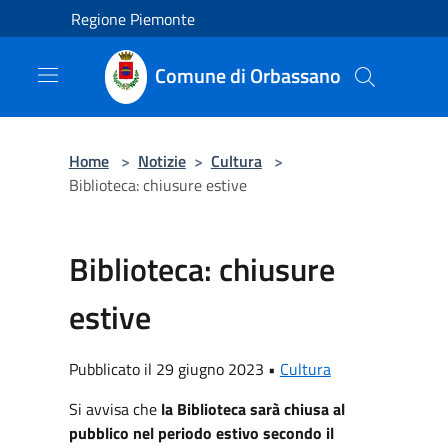
Salta al contenuto principale
Regione Piemonte
Comune di Orbassano
Home
>
Notizie
>
Cultura
>
Biblioteca: chiusure estive
Biblioteca: chiusure
estive
Pubblicato il 29 giugno 2023 •
Cultura
Si avvisa che
la Biblioteca sarà chiusa al
pubblico nel periodo estivo secondo il