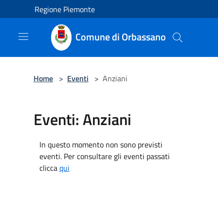
Salta al contenuto principale
Regione Piemonte
Comune di Orbassano
Home
>
Eventi
>
Anziani
Eventi: Anziani
In questo momento non sono previsti
eventi. Per consultare gli eventi passati
clicca
qui